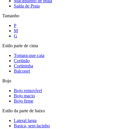
Macaquinho de praia
Saída de Praia
Tamanho
P
M
G
Estilo parte de cima
Tomara-que-caia
Cortinão
Cortininha
Balconet
Bojo
Bojo removível
Bojo macio
Bojo firme
Estilo da parte de baixo
Lateral larga
Basica, sem lacinho