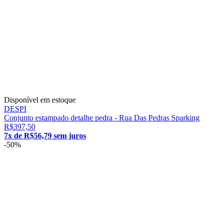
Disponível em estoque
DESPI
Conjunto estampado detalhe pedra - Rua Das Pedras Sparking
R$397,50
7x de R$56,79 sem juros
-50%