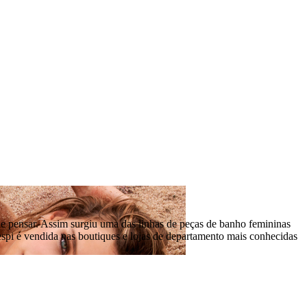
e pensar. Assim surgiu uma das linhas de peças de banho femininas
espi é vendida nas boutiques e lojas de departamento mais conhecidas