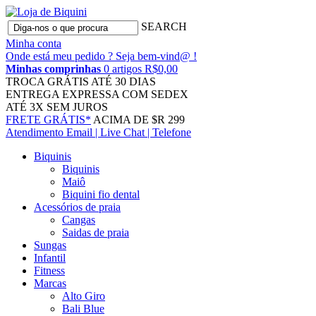
SEARCH
Minha conta
Onde está meu pedido ?
Seja bem-vind@ !
Minhas comprinhas
0 artigos R$0,00
TROCA GRÁTIS
ATÉ 30 DIAS
ENTREGA EXPRESSA
COM SEDEX
ATÉ 3X
SEM JUROS
FRETE GRÁTIS*
ACIMA DE $R 299
Atendimento
Email | Live Chat | Telefone
Biquinis
Biquinis
Maiô
Biquini fio dental
Acessórios de praia
Cangas
Saidas de praia
Sungas
Infantil
Fitness
Marcas
Alto Giro
Bali Blue