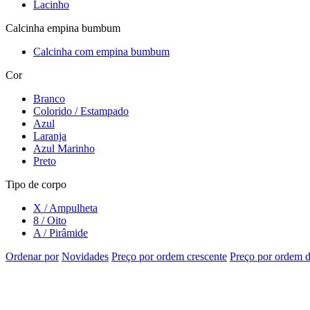
Lacinho
Calcinha empina bumbum
Calcinha com empina bumbum
Cor
Branco
Colorido / Estampado
Azul
Laranja
Azul Marinho
Preto
Tipo de corpo
X / Ampulheta
8 / Oito
A / Pirâmide
Ordenar por
Novidades
Preço por ordem crescente
Preço por ordem d