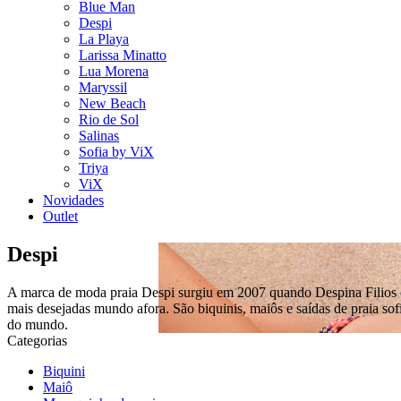
Blue Man
Despi
La Playa
Larissa Minatto
Lua Morena
Maryssil
New Beach
Rio de Sol
Salinas
Sofia by ViX
Triya
ViX
Novidades
Outlet
Despi
A marca de moda praia Despi surgiu em 2007 quando Despina Filios co
mais desejadas mundo afora. São biquinis, maiôs e saídas de praia so
do mundo.
Categorias
Biquini
Maiô