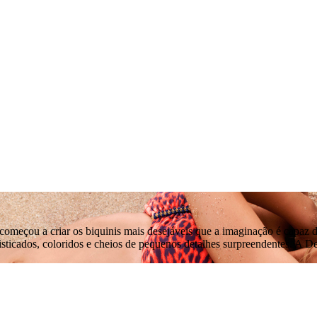
meçou a criar os biquinis mais desejáveis que a imaginação é capaz d
fisticados, coloridos e cheios de pequenos detalhes surpreendentes. A D