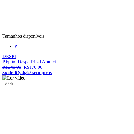
Tamanhos disponíveis
P
DESPI
Biquíni Despi Tribal Amulet
R$340,00
R$170,00
3x de R$56,67 sem juros
-50%