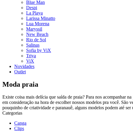
Blue Man
Despi
La Playa
Larissa Minatto
Lua Morena
Maryssil
New Beach
Rio de Sol
Salinas
Sofia by ViX
Triya
ViX
Novidades
Outlet
Moda praia
Existe coisa mais delícia que saída de praia? Para nos acompanhar na 
em consideração na hora de escolher nossos modelos pra você. São vesti
pouquinho de criatividade e paranauê, alguns modelos podem até ser us
Categorias
Canga
Clips