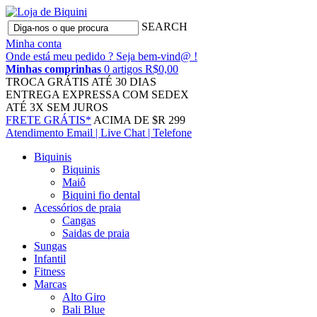
SEARCH
Minha conta
Onde está meu pedido ?
Seja bem-vind@ !
Minhas comprinhas
0 artigos R$0,00
TROCA GRÁTIS
ATÉ 30 DIAS
ENTREGA EXPRESSA
COM SEDEX
ATÉ 3X
SEM JUROS
FRETE GRÁTIS*
ACIMA DE $R 299
Atendimento
Email | Live Chat | Telefone
Biquinis
Biquinis
Maiô
Biquini fio dental
Acessórios de praia
Cangas
Saidas de praia
Sungas
Infantil
Fitness
Marcas
Alto Giro
Bali Blue