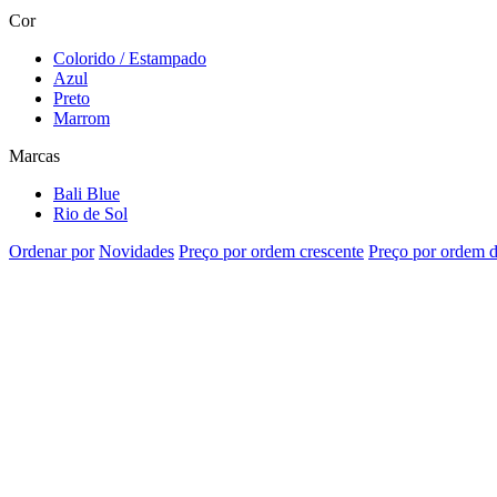
Cor
Colorido / Estampado
Azul
Preto
Marrom
Marcas
Bali Blue
Rio de Sol
Ordenar por
Novidades
Preço por ordem crescente
Preço por ordem d