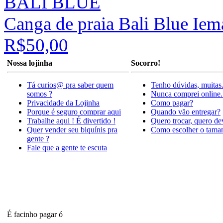
BALI BLUE
Canga de praia Bali Blue Ie
R$50,00
Nossa lojinha
Socorro!
Tá curios@ pra saber quem
Tenho dúvidas, muitas
somos ?
Nunca comprei online.
Privacidade da Lojinha
Como pagar?
Porque é seguro comprar aqui
Quando vão entregar?
Trabalhe aqui ! É divertido !
Quero trocar, quero de
Quer vender seu biquínis pra
Como escolher o tama
gente ?
Fale que a gente te escuta
É facinho pagar ó