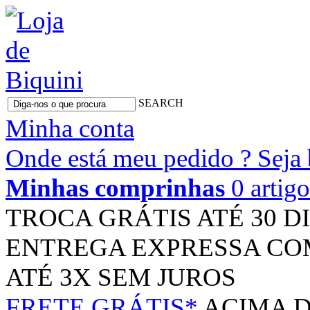
SEARCH
Minha conta
Onde está meu pedido ?
Seja
Minhas comprinhas
0 artig
TROCA GRÁTIS
ATÉ 30 D
ENTREGA EXPRESSA
CO
ATÉ 3X
SEM JUROS
FRETE GRÁTIS*
ACIMA D