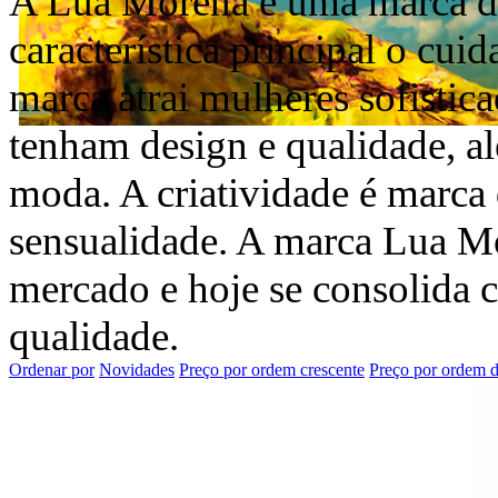
A Lua Morena é uma marca d
característica principal o cu
marca atrai mulheres sofistic
tenham design e qualidade, a
moda. A criatividade é marca 
sensualidade. A marca Lua Mo
mercado e hoje se consolida 
qualidade.
Ordenar por
Novidades
Preço por ordem crescente
Preço por ordem d