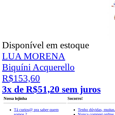
Disponível em estoque
LUA MORENA
Biquíni Acquerello
R$153,60
3x de R$51,20 sem juros
Nossa lojinha
Socorro!
Tá curios@ pra saber quem
Tenho dúvidas, muitas
somos ?
Nunca comprei online.