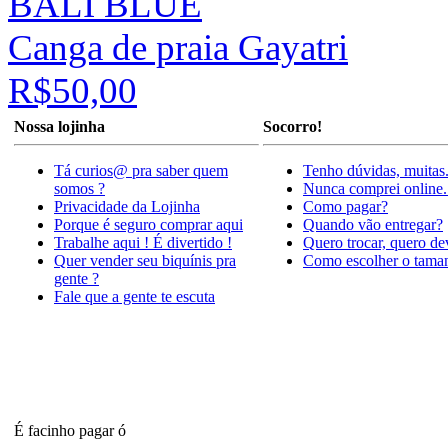
BALI BLUE
Canga de praia Gayatri
R$50,00
Nossa lojinha
Socorro!
Tá curios@ pra saber quem
Tenho dúvidas, muitas
somos ?
Nunca comprei online.
Privacidade da Lojinha
Como pagar?
Porque é seguro comprar aqui
Quando vão entregar?
Trabalhe aqui ! É divertido !
Quero trocar, quero de
Quer vender seu biquínis pra
Como escolher o tama
gente ?
Fale que a gente te escuta
É facinho pagar ó