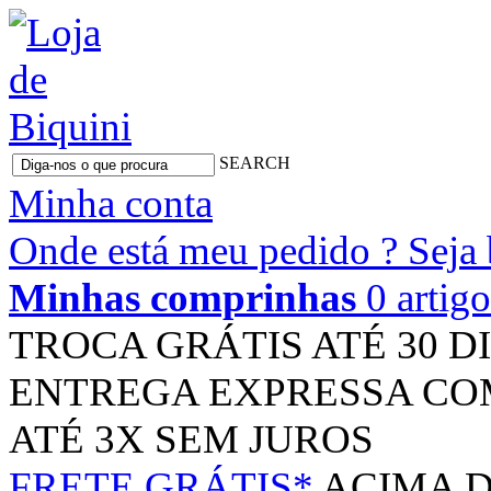
SEARCH
Minha conta
Onde está meu pedido ?
Seja
Minhas comprinhas
0 artig
TROCA GRÁTIS
ATÉ 30 D
ENTREGA EXPRESSA
CO
ATÉ 3X
SEM JUROS
FRETE GRÁTIS*
ACIMA D