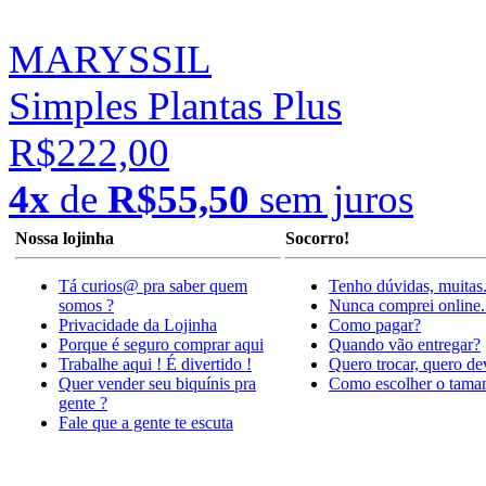
MARYSSIL
Simples Plantas Plus
R$222,00
4x
de
R$55,50
sem juros
Nossa lojinha
Socorro!
Tá curios@ pra saber quem
Tenho dúvidas, muitas
somos ?
Nunca comprei online.
Privacidade da Lojinha
Como pagar?
Porque é seguro comprar aqui
Quando vão entregar?
Trabalhe aqui ! É divertido !
Quero trocar, quero de
Quer vender seu biquínis pra
Como escolher o tama
gente ?
Fale que a gente te escuta