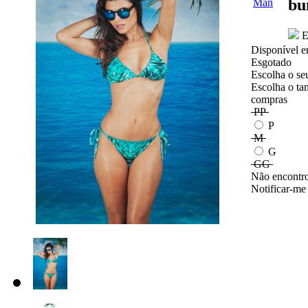
bu
E
Disponível e
Esgotado
Escolha o se
Escolha o ta
compras
PP
P
M
G
GG
Não encontro
Notificar-me