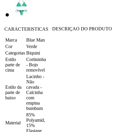
DESCRIÇAO DO PRODUTO
CARACTERISTICAS
Marca
Blue Man
Cor
Verde
Categorias
Biquini
Estilo
Cortininha
parte de
- Bojo
cima
removível
Lacinho -
Não
Estilo da
cavada -
parte de
Calcinha
baixo
com
empina
bumbum
85%
Polyamid,
Material
15%
Elastane