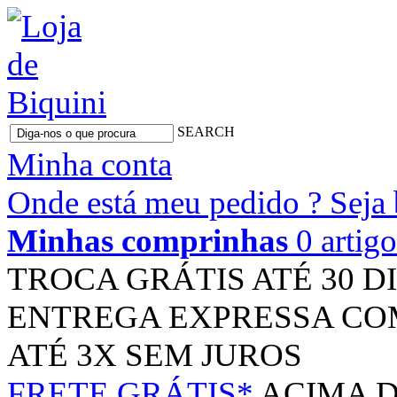
SEARCH
Minha conta
Onde está meu pedido ?
Seja
Minhas comprinhas
0 artig
TROCA GRÁTIS
ATÉ 30 D
ENTREGA EXPRESSA
CO
ATÉ 3X
SEM JUROS
FRETE GRÁTIS*
ACIMA D