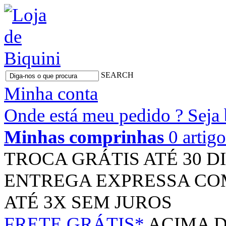
SEARCH
Minha conta
Onde está meu pedido ?
Seja
Minhas comprinhas
0 artig
TROCA GRÁTIS
ATÉ 30 D
ENTREGA EXPRESSA
CO
ATÉ 3X
SEM JUROS
FRETE GRÁTIS*
ACIMA D