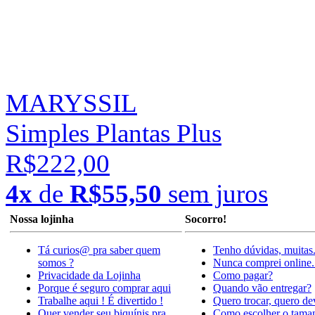
MARYSSIL
Simples Plantas Plus
R$222,00
4x
de
R$55,50
sem juros
Nossa lojinha
Socorro!
Tá curios@ pra saber quem
Tenho dúvidas, muitas
somos ?
Nunca comprei online.
Privacidade da Lojinha
Como pagar?
Porque é seguro comprar aqui
Quando vão entregar?
Trabalhe aqui ! É divertido !
Quero trocar, quero de
Quer vender seu biquínis pra
Como escolher o tama