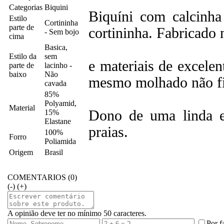
Categorias
Biquini
Biquíni com calcinha 
Estilo
Cortininha
parte de
cortininha. Fabricado
- Sem bojo
cima
Basica,
Estilo da
sem
e materiais de excelen
parte de
lacinho -
baixo
Não
mesmo molhado não fic
cavada
85%
Polyamid,
Material
Dono de uma linda es
15%
Elastane
praias.
100%
Forro
Poliamida
Origem
Brasil
COMENTARIOS (0)
(-)
(+)
A opinião deve ter no mínimo 50 caracteres.
Por f