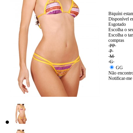
Biquíni esta
Disponível e
Esgotado
Escolha o se
Escolha o ta
compras
PP
P
M
G
GG
Não encontro
Notificar-me