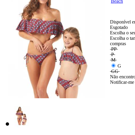
Disponível e
Esgotado
Escolha o se
Escolha o ta
compras
PP
P
M
G
GG
Não encontro
Notificar-me