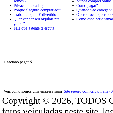
somos ?
Nunca comprei online.
Privacidade da Lojinha
Como pagar?
Porque é seguro comprar aqui
Quando vão entregar?
Trabalhe aqui ! É divertido !
Quero trocar, quero de
Quer vender seu biquínis pra
Como escolher o tama
gente ?
Fale que a gente te escuta
É facinho pagar ó
Veja como somos uma empresa séria
Site seguro com criptografia
Copyright © 2026, TODOS
fotos veiculadas neste site, l