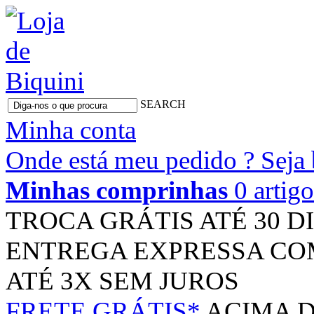
SEARCH
Minha conta
Onde está meu pedido ?
Seja
Minhas comprinhas
0 artig
TROCA GRÁTIS
ATÉ 30 D
ENTREGA EXPRESSA
CO
ATÉ 3X
SEM JUROS
FRETE GRÁTIS*
ACIMA D