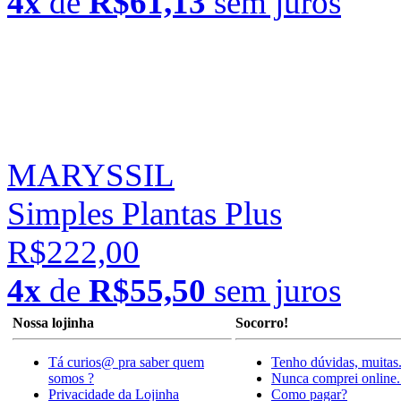
4x
de
R$61,13
sem juros
MARYSSIL
Simples Plantas Plus
R$222,00
4x
de
R$55,50
sem juros
Nossa lojinha
Socorro!
Tá curios@ pra saber quem
Tenho dúvidas, muitas
somos ?
Nunca comprei online.
Privacidade da Lojinha
Como pagar?