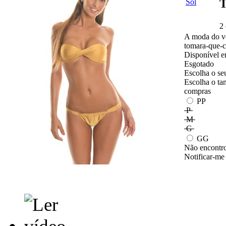
T
2
A moda do ve
tomara-que-c
Disponível e
Esgotado
Escolha o se
Escolha o ta
compras
PP
P
M
G
GG
Não encontro
Notificar-me