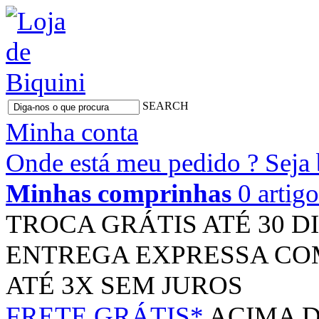
SEARCH
Minha conta
Onde está meu pedido ?
Seja
Minhas comprinhas
0 artig
TROCA GRÁTIS
ATÉ 30 D
ENTREGA EXPRESSA
CO
ATÉ 3X
SEM JUROS
FRETE GRÁTIS*
ACIMA D