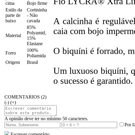
Fio LYCRA® Xtra Lif
cima
Bojo firme
Estilo da
Cortininha
parte de
- Não
A calcinha é reguláve
baixo
cavada
85%
caia com bojo imperme
Polyamid,
Material
15%
Elastane
O biquíni é forrado, 
100%
Forro
Poliamida
Origem
Brasil
Um luxuoso biquíni, q
o sucesso é garantido.
COMENTARIOS (2)
(-)
(+)
A opinião deve ter no mínimo 50 caracteres.
Por f
Escrever comentário