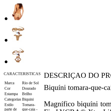
DESCRIÇAO DO P
CARACTERISTICAS
Marca
Rio de Sol
Biquíni tomara-que
Cor
Dourado
Estampa
Brilho
Categorias
Biquini
Magnífico biquíni tom
Estilo
Tomara-
parte de
que-caia -