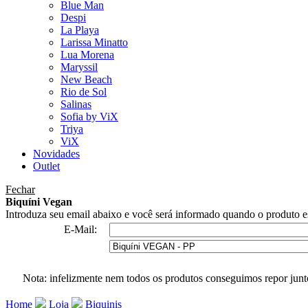
Blue Man
Despi
La Playa
Larissa Minatto
Lua Morena
Maryssil
New Beach
Rio de Sol
Salinas
Sofia by ViX
Triya
ViX
Novidades
Outlet
Fechar
Biquíni Vegan
Introduza seu email abaixo e você será informado quando o produto es
E-Mail:
Nota: infelizmente nem todos os produtos conseguimos repor junt
Home
Loja
Biquinis