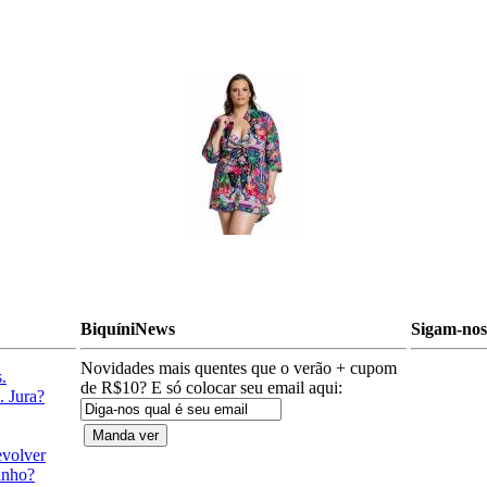
BiquíniNews
Sigam-nos 
Novidades mais quentes que o verão + cupom
.
de R$10? E só colocar seu email aqui:
. Jura?
evolver
anho?