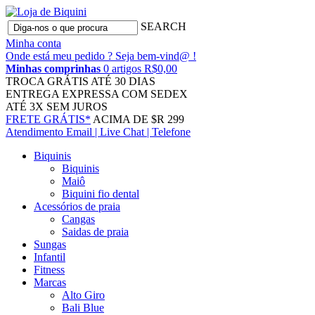
SEARCH
Minha conta
Onde está meu pedido ?
Seja bem-vind@ !
Minhas comprinhas
0 artigos R$0,00
TROCA GRÁTIS
ATÉ 30 DIAS
ENTREGA EXPRESSA
COM SEDEX
ATÉ 3X
SEM JUROS
FRETE GRÁTIS*
ACIMA DE $R 299
Atendimento
Email | Live Chat | Telefone
Biquinis
Biquinis
Maiô
Biquini fio dental
Acessórios de praia
Cangas
Saidas de praia
Sungas
Infantil
Fitness
Marcas
Alto Giro
Bali Blue