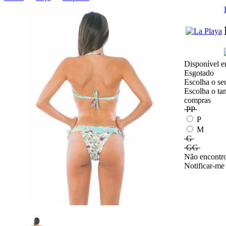
Disponível e
Esgotado
Escolha o se
Escolha o ta
compras
PP
P
M
G
GG
Não encontro
Notificar-me