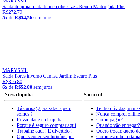
MARYSSIL
Saida de praia renda branca plus size - Renda Madrugada Plus
R$272,79
5x
de
R$54,56
sem juros
MARYSSIL
Saida flores inverno Camisa Jardim Escuro Plus
R$316,80
6x
de
R$52,80
sem juros
Nossa lojinha
Socorro!
Tá curios@ pra saber quem
Tenho dúvidas, muitas
somos ?
Nunca comprei online
Privacidade da Lojinha
Como pagar?
Porque é seguro comprar aqui
Quando vão entregar?
Trabalhe aqui ! É divertido !
Quero trocar, quero d
Quer vender seu biquínis pra
Como escolher o tam