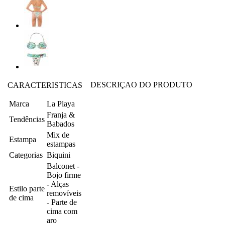
DESCRIÇAO DO PRODUTO
CARACTERISTICAS
Marca
La Playa
Franja &
Tendências
Babados
Mix de
Estampa
estampas
Categorias
Biquini
Balconet -
Bojo firme
- Alças
Estilo parte
removíveis
de cima
- Parte de
cima com
aro