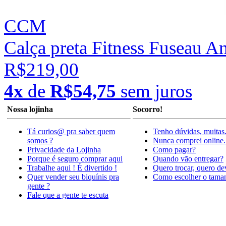
CCM
Calça preta Fitness Fuseau A
R$219,00
4x
de
R$54,75
sem juros
Nossa lojinha
Socorro!
Tá curios@ pra saber quem
Tenho dúvidas, muitas
somos ?
Nunca comprei online.
Privacidade da Lojinha
Como pagar?
Porque é seguro comprar aqui
Quando vão entregar?
Trabalhe aqui ! É divertido !
Quero trocar, quero de
Quer vender seu biquínis pra
Como escolher o tama
gente ?
Fale que a gente te escuta