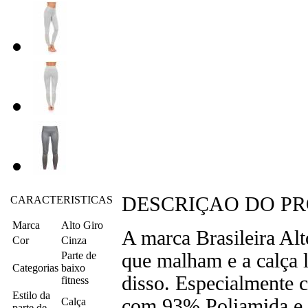
DESCRIÇAO DO P
CARACTERISTICAS
Marca
Alto Giro
A marca Brasileira Al
Cor
Cinza
Parte de
que malham e a calça 
Categorias
baixo
disso. Especialmente c
fitness
Estilo da
com 93% Poliamida e 7
Calça
parte de