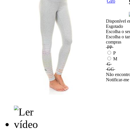
Disponível e
Esgotado
Escolha o se
Escolha o ta
compras
PP
P
M
G
GG
Não encontro
Notificar-me