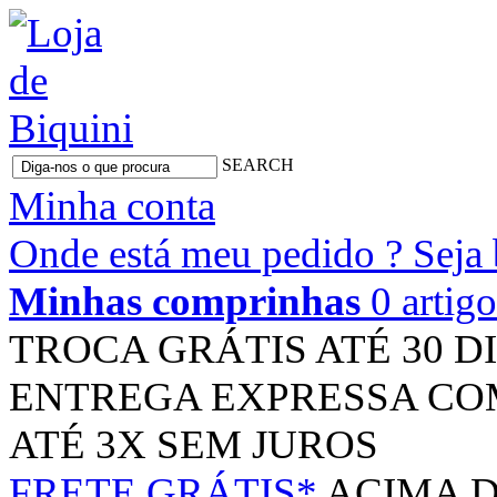
SEARCH
Minha conta
Onde está meu pedido ?
Seja
Minhas comprinhas
0 artig
TROCA GRÁTIS
ATÉ 30 D
ENTREGA EXPRESSA
CO
ATÉ 3X
SEM JUROS
FRETE GRÁTIS*
ACIMA D