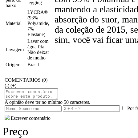
legging
baixo
mantendo a elasticida
LYCRA®
absorção do suor, mant
(93%
Material
Polyamide,
da coleção de 2015, se
7%
Elastane)
sim, você vai ficar um
Lavar com
água fria.
Lavagem
Não deixar
de molho
Origem
Brasil
COMENTARIOS (0)
(-)
(+)
A opinião deve ter no mínimo 50 caracteres.
Por f
Escrever comentário
Preço