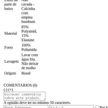
parte de
cavada -
baixo
Calcinha
com
empina
bumbum
85%
Polyamid,
Material
15%
Elastane
100%
Forro
Poliamida
Lavar com
água fria.
Lavagem
Não deixar
de molho
Origem
Brasil
COMENTARIOS (0)
(-)
(+)
A opinião deve ter no mínimo 50 caracteres.
Por f