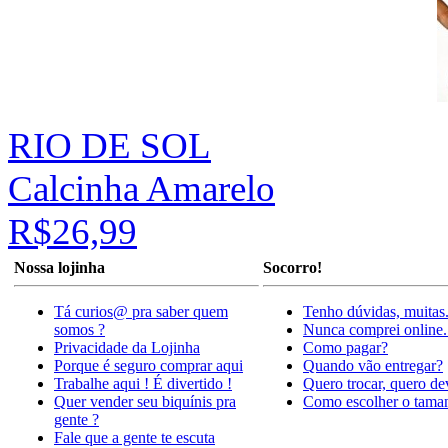
RIO DE SOL
Calcinha Amarelo
R$26,99
Nossa lojinha
Socorro!
Tá curios@ pra saber quem
Tenho dúvidas, muitas
somos ?
Nunca comprei online.
Privacidade da Lojinha
Como pagar?
Porque é seguro comprar aqui
Quando vão entregar?
Trabalhe aqui ! É divertido !
Quero trocar, quero de
Quer vender seu biquínis pra
Como escolher o tama
gente ?
Fale que a gente te escuta