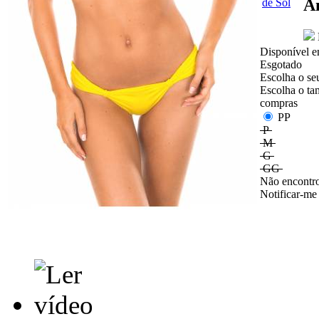
A
Disponível e
Esgotado
Escolha o se
Escolha o ta
compras
PP
P
M
G
GG
Não encontro
Notificar-me