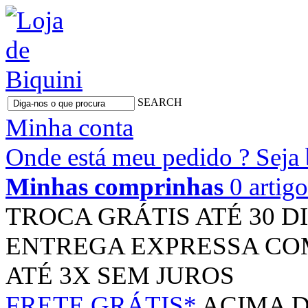
SEARCH
Minha conta
Onde está meu pedido ?
Seja
Minhas comprinhas
0 artig
TROCA GRÁTIS
ATÉ 30 D
ENTREGA EXPRESSA
CO
ATÉ 3X
SEM JUROS
FRETE GRÁTIS*
ACIMA D