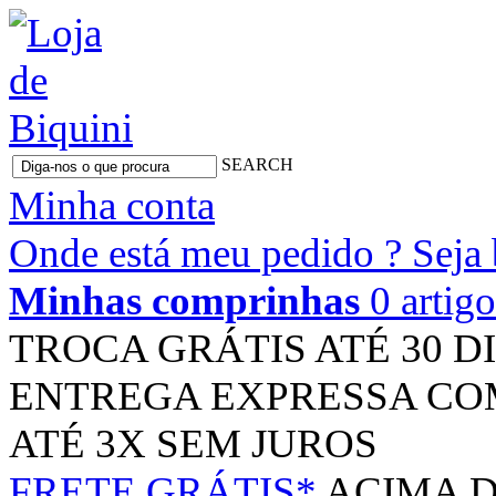
SEARCH
Minha conta
Onde está meu pedido ?
Seja
Minhas comprinhas
0 artig
TROCA GRÁTIS
ATÉ 30 D
ENTREGA EXPRESSA
CO
ATÉ 3X
SEM JUROS
FRETE GRÁTIS*
ACIMA D