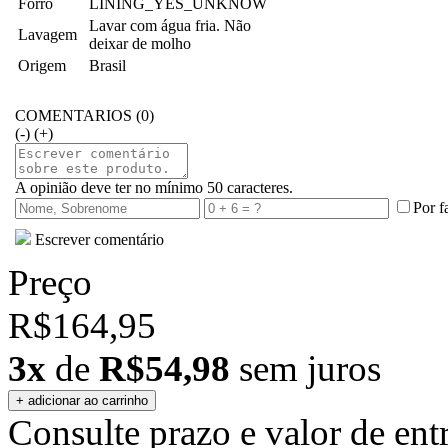
Forro
LINING_YES_UNKNOW
Lavar com água fria. Não
Lavagem
deixar de molho
Origem
Brasil
COMENTARIOS (0)
(-)
(+)
A opinião deve ter no mínimo 50 caracteres.
Por f
Escrever comentário
Preço
R$164,95
3x
de
R$54,98
sem juros
Consulte prazo e valor de ent