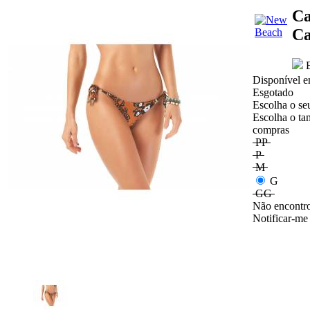
Ca
Ca
E
Disponível e
Esgotado
Escolha o se
Escolha o ta
compras
PP
P
M
G
GG
Não encontro
Notificar-me