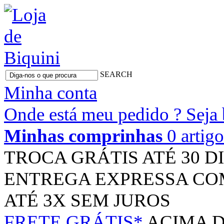
SEARCH
Minha conta
Onde está meu pedido ?
Seja
Minhas comprinhas
0 artig
TROCA GRÁTIS
ATÉ 30 D
ENTREGA EXPRESSA
CO
ATÉ 3X
SEM JUROS
FRETE GRÁTIS*
ACIMA D