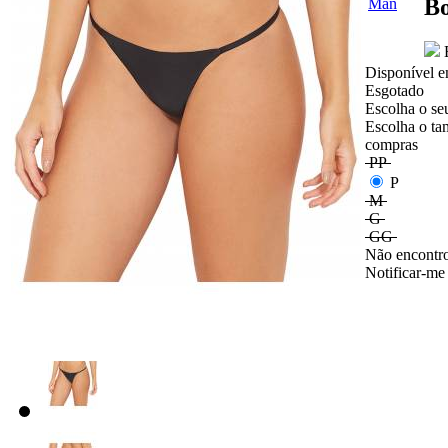
Bo
E
Disponível e
Esgotado
Escolha o se
Escolha o ta
compras
PP
P
M
G
GG
Não encontro
Notificar-me