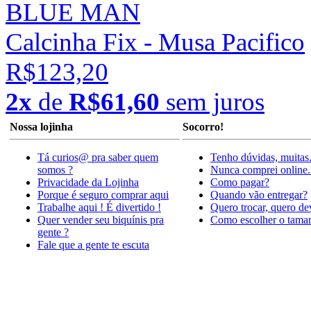
BLUE MAN
Calcinha Fix - Musa Pacifico
R$123,20
2x
de
R$61,60
sem juros
Nossa lojinha
Socorro!
Tá curios@ pra saber quem
Tenho dúvidas, muitas
somos ?
Nunca comprei online.
Privacidade da Lojinha
Como pagar?
Porque é seguro comprar aqui
Quando vão entregar?
Trabalhe aqui ! É divertido !
Quero trocar, quero de
Quer vender seu biquínis pra
Como escolher o tama
gente ?
Fale que a gente te escuta