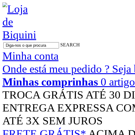
SEARCH
Minha conta
Onde está meu pedido ?
Seja
Minhas comprinhas
0 artig
TROCA GRÁTIS
ATÉ 30 D
ENTREGA EXPRESSA
CO
ATÉ 3X
SEM JUROS
FRETE GRÁTIS*
ACIMA D