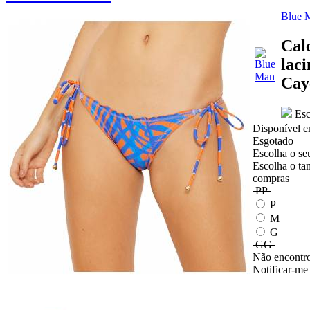
Blue 
Cal
lac
Cay
Esc
Disponível e
Esgotado
Escolha o se
Escolha o ta
compras
PP
P
M
G
GG
Não encontro
Notificar-me