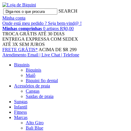
SEARCH
Minha conta
Onde está meu pedido ?
Seja bem-vind@ !
Minhas comprinhas
0 artigos R$0,00
TROCA GRÁTIS
ATÉ 30 DIAS
ENTREGA EXPRESSA
COM SEDEX
ATÉ 3X
SEM JUROS
FRETE GRÁTIS*
ACIMA DE $R 299
Atendimento
Email | Live Chat | Telefone
Biquinis
Biquinis
Maiô
Biquini fio dental
Acessórios de praia
Cangas
Saidas de praia
Sungas
Infantil
Fitness
Marcas
Alto Giro
Bali Blue