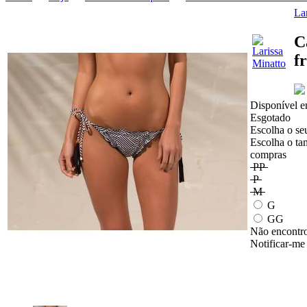
La
C
f
Disponível e
Esgotado
Escolha o se
Escolha o ta
compras
PP
P
M
G
GG
Não encontro
Notificar-me