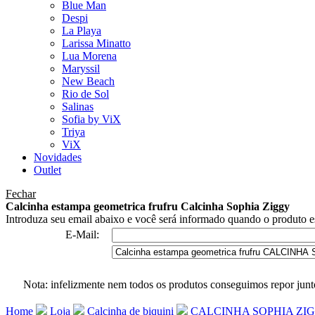
Blue Man
Despi
La Playa
Larissa Minatto
Lua Morena
Maryssil
New Beach
Rio de Sol
Salinas
Sofia by ViX
Triya
ViX
Novidades
Outlet
Fechar
Calcinha estampa geometrica frufru Calcinha Sophia Ziggy
Introduza seu email abaixo e você será informado quando o produto es
E-Mail:
Nota: infelizmente nem todos os produtos conseguimos repor junt
Home
Loja
Calcinha de biquini
CALCINHA SOPHIA ZI