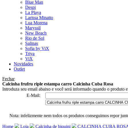
Blue Man
Despi
La Playa
Larissa Minatto
Lua Morena
Maryssil
New Beach
Rio de Sol
Salinas
Sofia by ViX
Triya
ViX
Novidades
Outlet
Fechar
Calcinha frufru riple estampa carro Calcinha Cuba Rosa
Introduza seu email abaixo e você será informado quando o produto es
E-Mail:
Nota: infelizmente nem todos os produtos conseguimos repor junt
Home
Loja
Calcinha de biquini
CALCINHA CUBA ROS