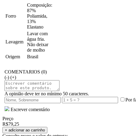
Composição:
87%
Forro
Poliamida,
13%
Elastano
Lavar com
água fria.
Lavagem
Não deixar
de molho
Origem
Brasil
COMENTARIOS (0)
(-)
(+)
A opinião deve ter no mínimo 50 caracteres.
Por f
Escrever comentário
Preço
R$79,25
Consulte prazo e valor de entrega: