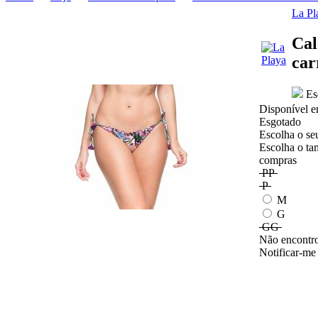
La Pl
Cal
car
Esc
Disponível e
Esgotado
Escolha o se
Escolha o ta
compras
PP
P
M
G
GG
Não encontro
Notificar-me