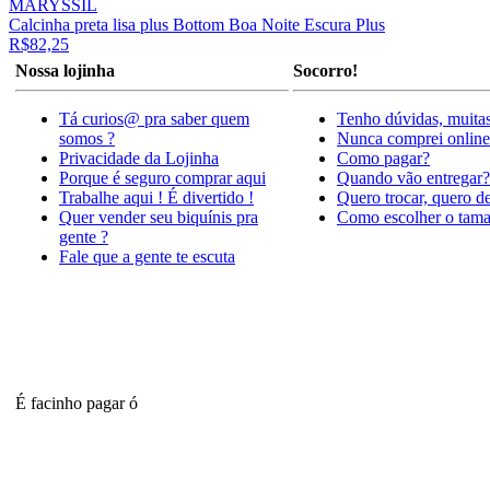
MARYSSIL
Calcinha preta lisa plus Bottom Boa Noite Escura Plus
R$82,25
Nossa lojinha
Socorro!
Tá curios@ pra saber quem
Tenho dúvidas, muitas
somos ?
Nunca comprei online
Privacidade da Lojinha
Como pagar?
Porque é seguro comprar aqui
Quando vão entregar?
Trabalhe aqui ! É divertido !
Quero trocar, quero d
Quer vender seu biquínis pra
Como escolher o tam
gente ?
Fale que a gente te escuta
É facinho pagar ó