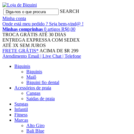
SEARCH
Minha conta
Onde está meu pedido ?
Seja bem-vind@ !
Minhas comprinhas
0 artigos R$0,00
TROCA GRÁTIS
ATÉ 30 DIAS
ENTREGA EXPRESSA
COM SEDEX
ATÉ 3X
SEM JUROS
FRETE GRÁTIS*
ACIMA DE $R 299
Atendimento
Email | Live Chat | Telefone
Biquinis
Biquinis
Maiô
Biquini fio dental
Acessórios de praia
Cangas
Saidas de praia
Sungas
Infantil
Fitness
Marcas
Alto Giro
Bali Blue