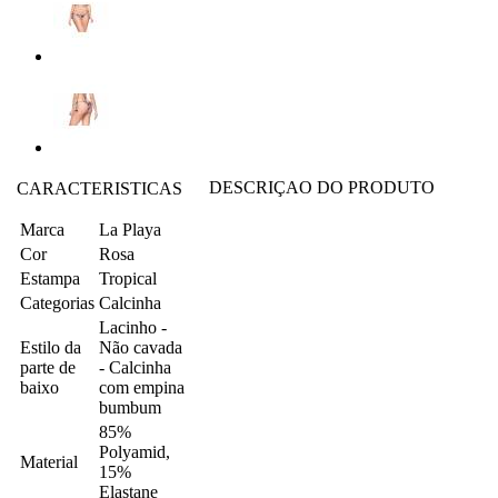
DESCRIÇAO DO PRODUTO
CARACTERISTICAS
Marca
La Playa
Cor
Rosa
Estampa
Tropical
Categorias
Calcinha
Lacinho -
Estilo da
Não cavada
parte de
- Calcinha
baixo
com empina
bumbum
85%
Polyamid,
Material
15%
Elastane