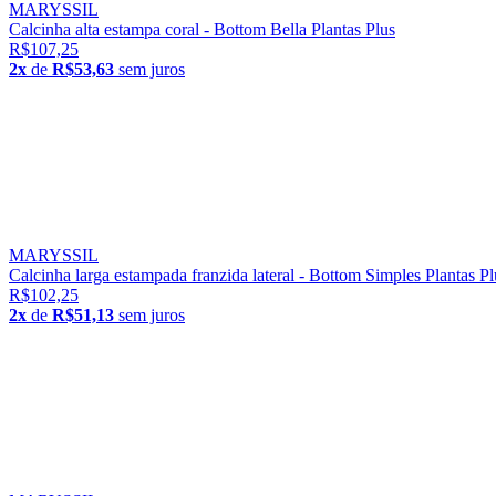
MARYSSIL
Calcinha alta estampa coral - Bottom Bella Plantas Plus
R$107,25
2x
de
R$53,63
sem juros
MARYSSIL
Calcinha larga estampada franzida lateral - Bottom Simples Plantas Pl
R$102,25
2x
de
R$51,13
sem juros