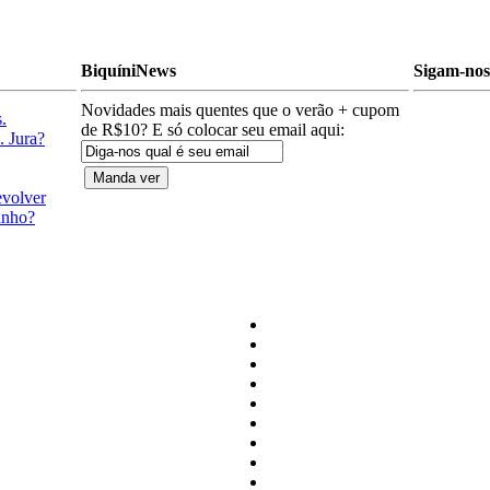
BiquíniNews
Sigam-nos 
Novidades mais quentes que o verão + cupom
.
de R$10? E só colocar seu email aqui:
. Jura?
evolver
anho?