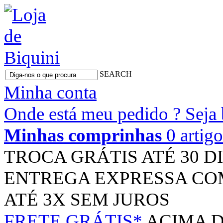
SEARCH
Minha conta
Onde está meu pedido ?
Seja
Minhas comprinhas
0 artig
TROCA GRÁTIS
ATÉ 30 D
ENTREGA EXPRESSA
CO
ATÉ 3X
SEM JUROS
FRETE GRÁTIS*
ACIMA D