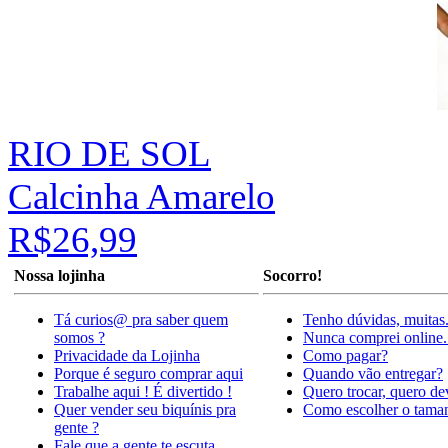
RIO DE SOL
Calcinha Amarelo
R$26,99
Nossa lojinha
Socorro!
Tá curios@ pra saber quem
Tenho dúvidas, muitas
somos ?
Nunca comprei online.
Privacidade da Lojinha
Como pagar?
Porque é seguro comprar aqui
Quando vão entregar?
Trabalhe aqui ! É divertido !
Quero trocar, quero de
Quer vender seu biquínis pra
Como escolher o tama
gente ?
Fale que a gente te escuta