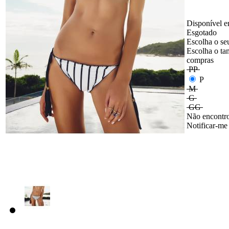
Disponível e
Esgotado
Escolha o se
Escolha o ta
compras
PP
P
M
G
GG
Não encontro
Notificar-me