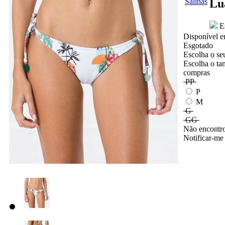
Lu
Es
Disponível e
Esgotado
Escolha o se
Escolha o ta
compras
PP
P
M
G
GG
Não encontro
Notificar-me