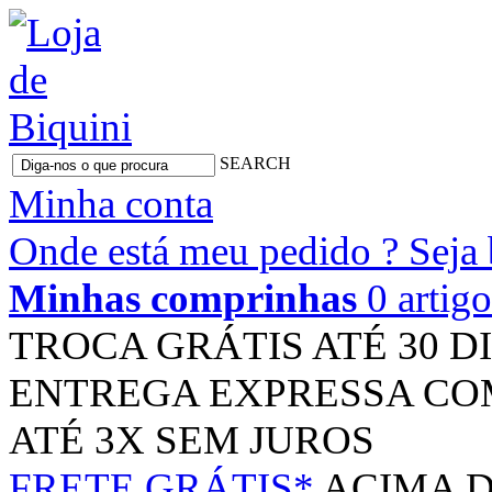
SEARCH
Minha conta
Onde está meu pedido ?
Seja
Minhas comprinhas
0 artig
TROCA GRÁTIS
ATÉ 30 D
ENTREGA EXPRESSA
CO
ATÉ 3X
SEM JUROS
FRETE GRÁTIS*
ACIMA D