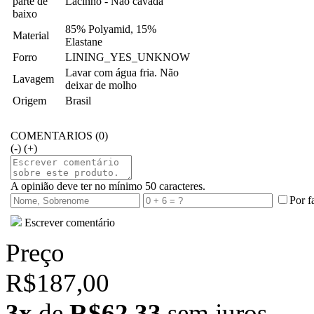
parte de
Lacinho - Não cavada
baixo
85% Polyamid, 15%
Material
Elastane
Forro
LINING_YES_UNKNOW
Lavar com água fria. Não
Lavagem
deixar de molho
Origem
Brasil
COMENTARIOS (0)
(-)
(+)
A opinião deve ter no mínimo 50 caracteres.
Por f
Escrever comentário
Preço
R$187,00
3x
de
R$62,33
sem juros