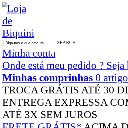
SEARCH
Minha conta
Onde está meu pedido ?
Seja
Minhas comprinhas
0 artig
TROCA GRÁTIS
ATÉ 30 D
ENTREGA EXPRESSA
CO
ATÉ 3X
SEM JUROS
FRETE GRÁTIS*
ACIMA D