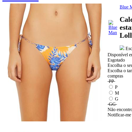
Blue 
Cal
est
Lol
Esc
Disponível e
Esgotado
Escolha o se
Escolha o ta
compras
PP
P
M
G
GG
Não encontro
Notificar-me