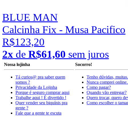
BLUE MAN
Calcinha Fix - Musa Pacifico
R$123,20
2x
de
R$61,60
sem juros
Nossa lojinha
Socorro!
Tá curios@ pra saber quem
Tenho dúvidas, muitas
somos ?
Nunca comprei online.
Privacidade da Lojinha
Como pagar?
Porque é seguro comprar aqui
Quando vão entregar?
Trabalhe aqui ! É divertido !
Quero trocar, quero de
Quer vender seu biquínis pra
Como escolher o tama
gente ?
Fale que a gente te escuta