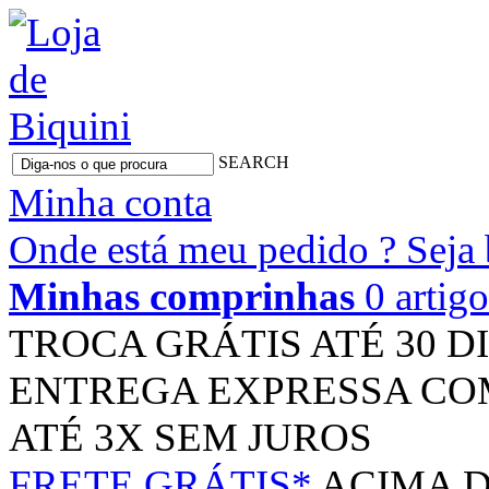
SEARCH
Minha conta
Onde está meu pedido ?
Seja
Minhas comprinhas
0 artig
TROCA GRÁTIS
ATÉ 30 D
ENTREGA EXPRESSA
CO
ATÉ 3X
SEM JUROS
FRETE GRÁTIS*
ACIMA D