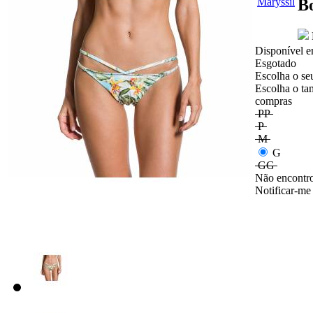
B
Disponível e
Esgotado
Escolha o se
Escolha o ta
compras
PP
P
M
G
GG
Não encontro
Notificar-me