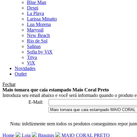
Blue Man
Despi
La Playa
Larissa Minatto
Lua Morena
Maryssil
New Beach
Rio de Sol
Salinas
Sofia by ViX
Triya
ViX
Novidades
Outlet
Fechar
Maio tomara que caia estampado Maio Coral Preto
Introduza seu email abaixo e você será informado quando o produto es
E-Mail:
Nota: infelizmente nem todos os produtos conseguimos repor junt
Home
Loja
Biquinis
MAIO CORAL PRETO