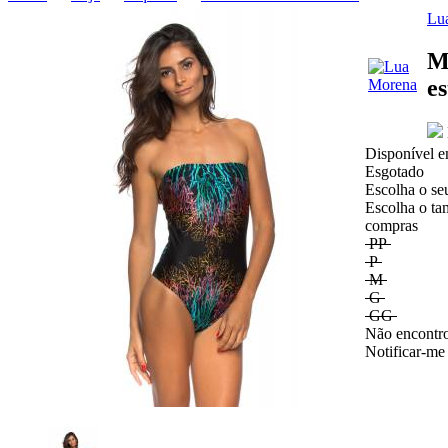
Lu
M
e
Disponível e
Esgotado
Escolha o se
Escolha o ta
compras
PP
P
M
G
GG
Não encontro
Notificar-me