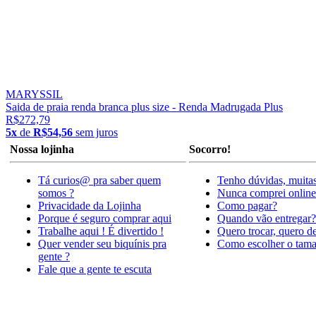
MARYSSIL
Saida de praia renda branca plus size - Renda Madrugada Plus
R$272,79
5x
de
R$54,56
sem juros
Nossa lojinha
Socorro!
Tá curios@ pra saber quem
Tenho dúvidas, muitas
somos ?
Nunca comprei online
Privacidade da Lojinha
Como pagar?
Porque é seguro comprar aqui
Quando vão entregar?
Trabalhe aqui ! É divertido !
Quero trocar, quero d
Quer vender seu biquínis pra
Como escolher o tam
gente ?
Fale que a gente te escuta