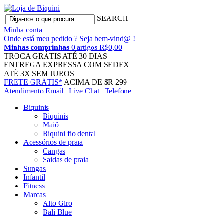
SEARCH
Minha conta
Onde está meu pedido ?
Seja bem-vind@ !
Minhas comprinhas
0 artigos R$0,00
TROCA GRÁTIS
ATÉ 30 DIAS
ENTREGA EXPRESSA
COM SEDEX
ATÉ 3X
SEM JUROS
FRETE GRÁTIS*
ACIMA DE $R 299
Atendimento
Email | Live Chat | Telefone
Biquinis
Biquinis
Maiô
Biquini fio dental
Acessórios de praia
Cangas
Saidas de praia
Sungas
Infantil
Fitness
Marcas
Alto Giro
Bali Blue