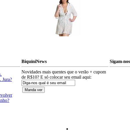
BiquíniNews
Sigam-nos 
Novidades mais quentes que o verão + cupom
.
de R$10? E só colocar seu email aqui:
. Jura?
evolver
anho?