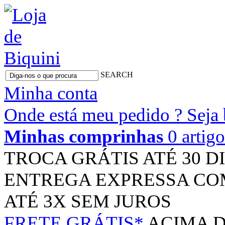
SEARCH
Minha conta
Onde está meu pedido ?
Seja
Minhas comprinhas
0 artig
TROCA GRÁTIS
ATÉ 30 D
ENTREGA EXPRESSA
CO
ATÉ 3X
SEM JUROS
FRETE GRÁTIS*
ACIMA D