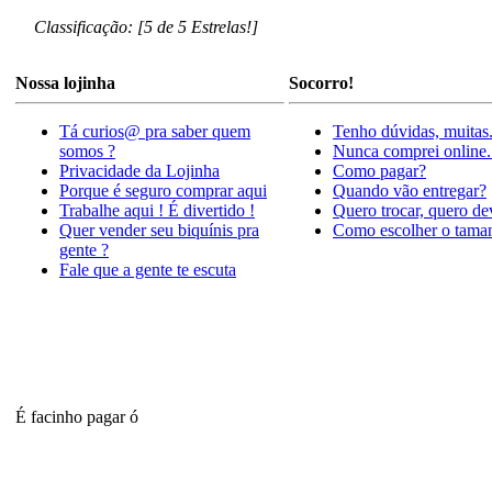
Classificação: [5 de 5 Estrelas!]
Nossa lojinha
Socorro!
Tá curios@ pra saber quem
Tenho dúvidas, muitas
somos ?
Nunca comprei online.
Privacidade da Lojinha
Como pagar?
Porque é seguro comprar aqui
Quando vão entregar?
Trabalhe aqui ! É divertido !
Quero trocar, quero de
Quer vender seu biquínis pra
Como escolher o tama
gente ?
Fale que a gente te escuta
É facinho pagar ó