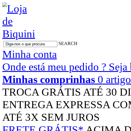
SEARCH
Minha conta
Onde está meu pedido ?
Seja
Minhas comprinhas
0 artig
TROCA GRÁTIS
ATÉ 30 D
ENTREGA EXPRESSA
CO
ATÉ 3X
SEM JUROS
FRETE GRÁTIS*
ACIMA D