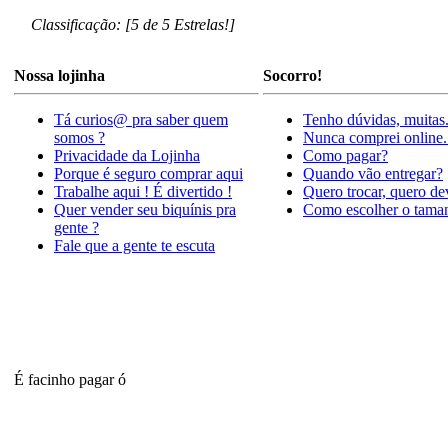
Classificação: [5 de 5 Estrelas!]
Nossa lojinha
Socorro!
Tá curios@ pra saber quem
Tenho dúvidas, muitas
somos ?
Nunca comprei online.
Privacidade da Lojinha
Como pagar?
Porque é seguro comprar aqui
Quando vão entregar?
Trabalhe aqui ! É divertido !
Quero trocar, quero de
Quer vender seu biquínis pra
Como escolher o tama
gente ?
Fale que a gente te escuta
É facinho pagar ó