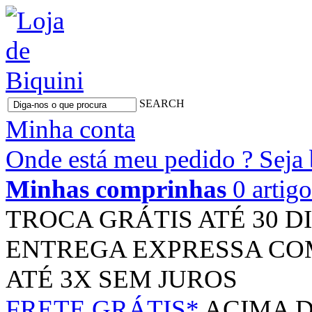
SEARCH
Minha conta
Onde está meu pedido ?
Seja
Minhas comprinhas
0 artig
TROCA GRÁTIS
ATÉ 30 D
ENTREGA EXPRESSA
CO
ATÉ 3X
SEM JUROS
FRETE GRÁTIS*
ACIMA D