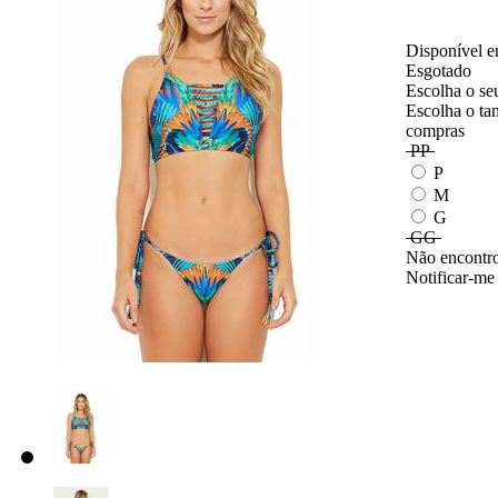
Disponível e
Esgotado
Escolha o se
Escolha o ta
compras
PP
P
M
G
GG
Não encontro
Notificar-me