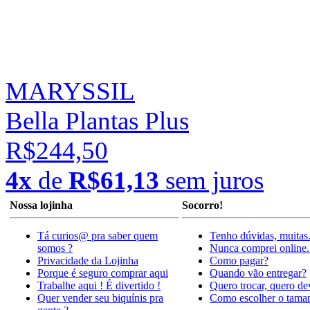
MARYSSIL
Bella Plantas Plus
R$244,50
4x
de
R$61,13
sem juros
Nossa lojinha
Socorro!
Tá curios@ pra saber quem
Tenho dúvidas, muitas
somos ?
Nunca comprei online.
Privacidade da Lojinha
Como pagar?
Porque é seguro comprar aqui
Quando vão entregar?
Trabalhe aqui ! É divertido !
Quero trocar, quero de
Quer vender seu biquínis pra
Como escolher o tama