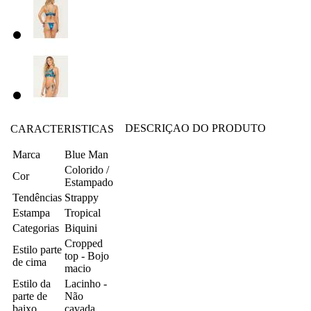
DESCRIÇAO DO PRODUTO
CARACTERISTICAS
Marca
Blue Man
Colorido /
Cor
Estampado
Tendências
Strappy
Estampa
Tropical
Categorias
Biquini
Cropped
Estilo parte
top - Bojo
de cima
macio
Estilo da
Lacinho -
parte de
Não
baixo
cavada