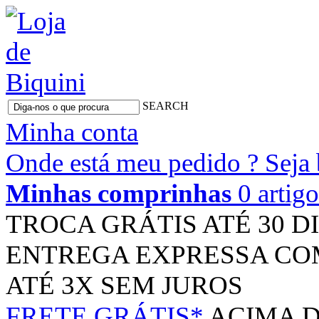
SEARCH
Minha conta
Onde está meu pedido ?
Seja
Minhas comprinhas
0 artig
TROCA GRÁTIS
ATÉ 30 D
ENTREGA EXPRESSA
CO
ATÉ 3X
SEM JUROS
FRETE GRÁTIS*
ACIMA D