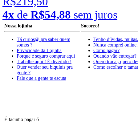
R$219,50
4x
de
R$54,88
sem juros
Nossa lojinha
Socorro!
Tá curios@ pra saber quem
Tenho dúvidas, muitas
somos ?
Nunca comprei online.
Privacidade da Lojinha
Como pagar?
Porque é seguro comprar aqui
Quando vão entregar?
Trabalhe aqui ! É divertido !
Quero trocar, quero de
Quer vender seu biquínis pra
Como escolher o tama
gente ?
Fale que a gente te escuta
É facinho pagar ó