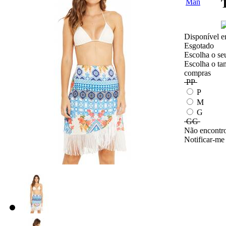
Disponível e
Esgotado
Escolha o se
Escolha o ta
compras
PP
P
M
G
GG
Não encontro
Notificar-me