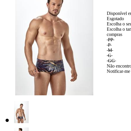
Disponível e
Esgotado
Escolha o se
Escolha o ta
compras
PP
P
M
G
GG
Não encontro
Notificar-me