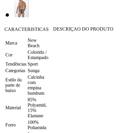
DESCRIÇAO DO PRODUTO
CARACTERISTICAS
New
Marca
Beach
Colorido /
Cor
Estampado
Tendências
Sport
Categorias
Sunga
Calcinha
Estilo da
com
parte de
empina
baixo
bumbum
85%
Polyamid,
Material
15%
Elastane
100%
Forro
Poliamida