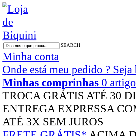
SEARCH
Minha conta
Onde está meu pedido ?
Seja
Minhas comprinhas
0 artig
TROCA GRÁTIS
ATÉ 30 D
ENTREGA EXPRESSA
CO
ATÉ 3X
SEM JUROS
FRETE GRÁTIS*
ACIMA D