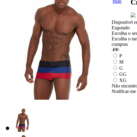
C
Disponível e
Esgotado
Escolha o se
Escolha o ta
compras
PP
P
M
G
GG
XG
Não encontro
Notificar-me