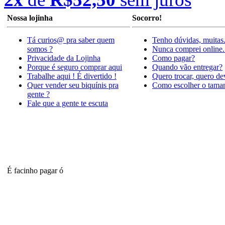
Nossa lojinha
Socorro!
Tá curios@ pra saber quem
Tenho dúvidas, muitas
somos ?
Nunca comprei online.
Privacidade da Lojinha
Como pagar?
Porque é seguro comprar aqui
Quando vão entregar?
Trabalhe aqui ! É divertido !
Quero trocar, quero de
Quer vender seu biquínis pra
Como escolher o tama
gente ?
Fale que a gente te escuta
É facinho pagar ó