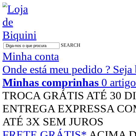
SEARCH
Minha conta
Onde está meu pedido ?
Seja
Minhas comprinhas
0 artig
TROCA GRÁTIS
ATÉ 30 D
ENTREGA EXPRESSA
CO
ATÉ 3X
SEM JUROS
FRETE GRÁTIS*
ACIMA D