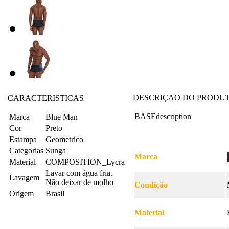
DESCRIÇAO DO PRODU
CARACTERISTICAS
BASEdescription
Marca
Blue Man
Cor
Preto
Estampa
Geometrico
Categorias
Sunga
Marca
Material
COMPOSITION_Lycra
Lavar com água fria.
Lavagem
Não deixar de molho
Condição
Origem
Brasil
Material