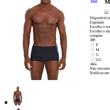
M
Disponível e
Esgotado
Escolha o se
Escolha o ta
compras
PP
P
M
G
GG
XG
Não encontro
Notificar-me