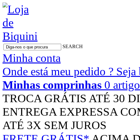
SEARCH
Minha conta
Onde está meu pedido ?
Seja
Minhas comprinhas
0 artig
TROCA GRÁTIS
ATÉ 30 D
ENTREGA EXPRESSA
CO
ATÉ 3X
SEM JUROS
FRETE GRÁTIS*
ACIMA D