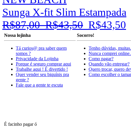
Sunga X-fit Slim Estampada
R$87,00
R$43,50
R$43,50
Nossa lojinha
Socorro!
Tá curios@ pra saber quem
Tenho dúvidas, muitas
somos ?
Nunca comprei online.
Privacidade da Lojinha
Como pagar?
Porque é seguro comprar aqui
Quando vão entregar?
Trabalhe aqui ! É divertido !
Quero trocar, quero de
Quer vender seu biquínis pra
Como escolher o tama
gente ?
Fale que a gente te escuta
É facinho pagar ó