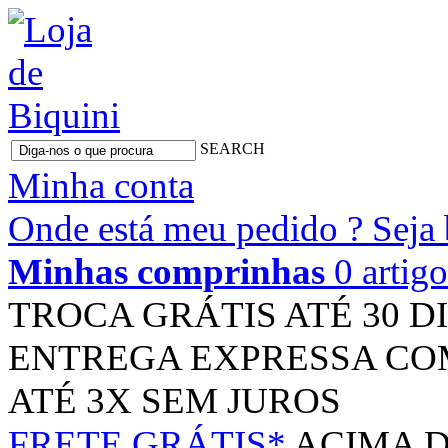
SEARCH
Minha conta
Onde está meu pedido ?
Seja
Minhas comprinhas
0 artig
TROCA GRÁTIS
ATÉ 30 D
ENTREGA EXPRESSA
CO
ATÉ 3X
SEM JUROS
FRETE GRÁTIS*
ACIMA D