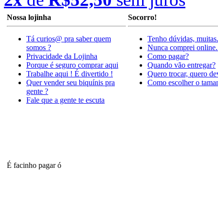
Nossa lojinha
Socorro!
Tá curios@ pra saber quem
Tenho dúvidas, muitas
somos ?
Nunca comprei online.
Privacidade da Lojinha
Como pagar?
Porque é seguro comprar aqui
Quando vão entregar?
Trabalhe aqui ! É divertido !
Quero trocar, quero de
Quer vender seu biquínis pra
Como escolher o tama
gente ?
Fale que a gente te escuta
É facinho pagar ó