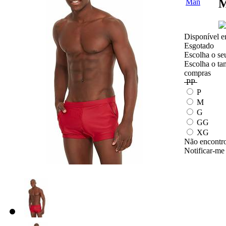
M
Disponível e
Esgotado
Escolha o se
Escolha o ta
compras
PP
P
M
G
GG
XG
Não encontro
Notificar-me