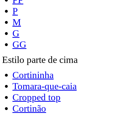
P
M
G
GG
Estilo parte de cima
Cortininha
Tomara-que-caia
Cropped top
Cortinão