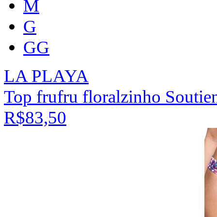
M
G
GG
LA PLAYA
Top frufru floralzinho Souti
R$83,50