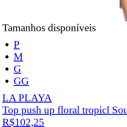
Tamanhos disponíveis
P
M
G
GG
LA PLAYA
Top push up floral tropicl So
R$102,25