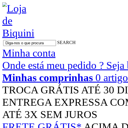
SEARCH
Minha conta
Onde está meu pedido ?
Seja
Minhas comprinhas
0 artig
TROCA GRÁTIS
ATÉ 30 D
ENTREGA EXPRESSA
CO
ATÉ 3X
SEM JUROS
FRETE GRÁTIS*
ACIMA D