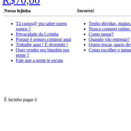
R$70,00
Nossa lojinha
Socorro!
Tá curios@ pra saber quem
Tenho dúvidas, muitas
somos ?
Nunca comprei online.
Privacidade da Lojinha
Como pagar?
Porque é seguro comprar aqui
Quando vão entregar?
Trabalhe aqui ! É divertido !
Quero trocar, quero de
Quer vender seu biquínis pra
Como escolher o tama
gente ?
Fale que a gente te escuta
É facinho pagar ó