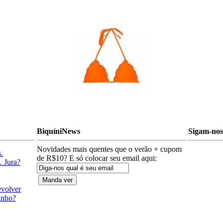
BiquíniNews
Sigam-nos 
Novidades mais quentes que o verão + cupom
.
de R$10? E só colocar seu email aqui:
. Jura?
evolver
anho?