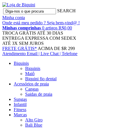
SEARCH
Minha conta
Onde está meu pedido ?
Seja bem-vind@ !
Minhas comprinhas
0 artigos R$0,00
TROCA GRÁTIS
ATÉ 30 DIAS
ENTREGA EXPRESSA
COM SEDEX
ATÉ 3X
SEM JUROS
FRETE GRÁTIS*
ACIMA DE $R 299
Atendimento
Email | Live Chat | Telefone
Biquinis
Biquinis
Maiô
Biquini fio dental
Acessórios de praia
Cangas
Saidas de praia
Sungas
Infantil
Fitness
Marcas
Alto Giro
Bali Blue