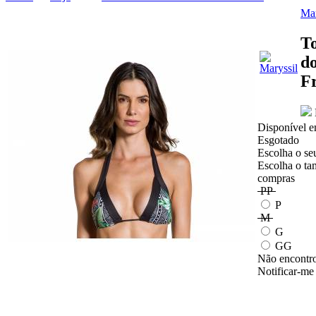
Mar
T
do
Fr
Disponível e
Esgotado
Escolha o se
Escolha o ta
compras
PP
P
M
G
GG
Não encontro
Notificar-me