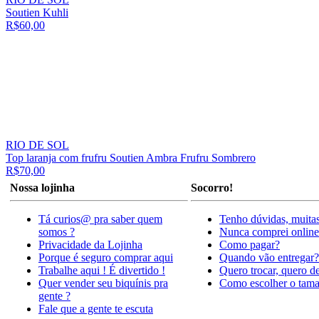
Soutien Kuhli
R$60,00
RIO DE SOL
Top laranja com frufru Soutien Ambra Frufru Sombrero
R$70,00
Nossa lojinha
Socorro!
Tá curios@ pra saber quem
Tenho dúvidas, muitas
somos ?
Nunca comprei online
Privacidade da Lojinha
Como pagar?
Porque é seguro comprar aqui
Quando vão entregar?
Trabalhe aqui ! É divertido !
Quero trocar, quero d
Quer vender seu biquínis pra
Como escolher o tam
gente ?
Fale que a gente te escuta