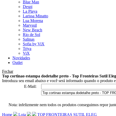
Blue Man
Despi
La Playa
Larissa Minatto
Lua Morena
Maryssil
New Beach
Rio de Sol
Salinas
Sofia by ViX
Triya
ViX
Novidades
Outlet
Fechar
Top cortinao estampa dodetalhe preto - Top Fronteiras Sutil Ele
Introduza seu email abaixo e você será informado quando o produto es
E-Mail:
Nota: infelizmente nem todos os produtos conseguimos repor junt
Home
Loja
TOP FRONTEIRAS SUTIL ELEG