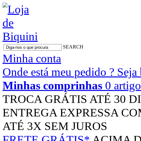
SEARCH
Minha conta
Onde está meu pedido ?
Seja
Minhas comprinhas
0 artig
TROCA GRÁTIS
ATÉ 30 D
ENTREGA EXPRESSA
CO
ATÉ 3X
SEM JUROS
FRETE GRÁTIS*
ACIMA D