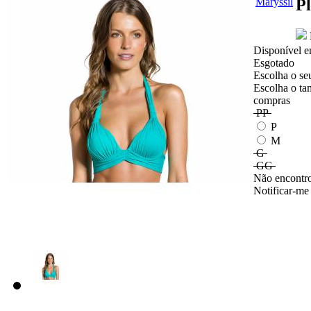
Pl
Disponível e
Esgotado
Escolha o se
Escolha o ta
compras
PP
P
M
G
GG
Não encontro
Notificar-me