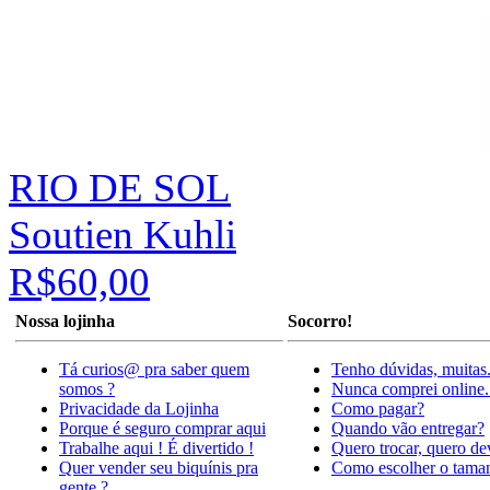
RIO DE SOL
Soutien Kuhli
R$60,00
Nossa lojinha
Socorro!
Tá curios@ pra saber quem
Tenho dúvidas, muitas
somos ?
Nunca comprei online.
Privacidade da Lojinha
Como pagar?
Porque é seguro comprar aqui
Quando vão entregar?
Trabalhe aqui ! É divertido !
Quero trocar, quero de
Quer vender seu biquínis pra
Como escolher o tama
gente ?