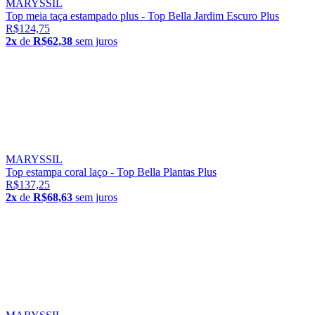
MARYSSIL
Top meia taça estampado plus - Top Bella Jardim Escuro Plus
R$124,75
2x
de
R$62,38
sem juros
MARYSSIL
Top estampa coral laço - Top Bella Plantas Plus
R$137,25
2x
de
R$68,63
sem juros