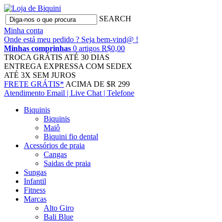
SEARCH
Minha conta
Onde está meu pedido ?
Seja bem-vind@ !
Minhas comprinhas
0 artigos R$0,00
TROCA GRÁTIS
ATÉ 30 DIAS
ENTREGA EXPRESSA
COM SEDEX
ATÉ 3X
SEM JUROS
FRETE GRÁTIS*
ACIMA DE $R 299
Atendimento
Email | Live Chat | Telefone
Biquinis
Biquinis
Maiô
Biquini fio dental
Acessórios de praia
Cangas
Saidas de praia
Sungas
Infantil
Fitness
Marcas
Alto Giro
Bali Blue