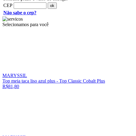
CEP
Não sabe o cep?
Selecionamos para você
MARYSSIL
Top meia taça liso azul plus - Top Classic Cobalt Plus
R$81,80