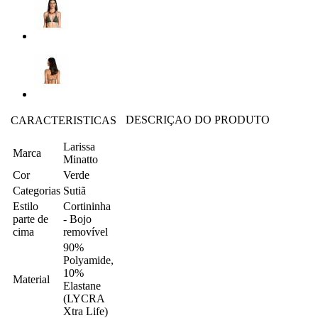
DESCRIÇAO DO PRODUTO
CARACTERISTICAS
Larissa
Marca
Minatto
Cor
Verde
Categorias
Sutiã
Estilo
Cortininha
parte de
- Bojo
cima
removível
90%
Polyamide,
10%
Material
Elastane
(LYCRA
Xtra Life)