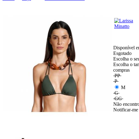
Disponível e
Esgotado
Escolha o se
Escolha o ta
compras
PP
P
M
G
GG
Não encontro
Notificar-me