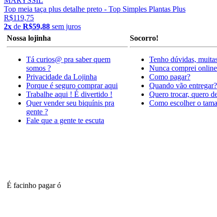
MARYSSIL
Top meia taça plus detalhe preto - Top Simples Plantas Plus
R$119,75
2x
de
R$59,88
sem juros
Nossa lojinha
Socorro!
Tá curios@ pra saber quem
Tenho dúvidas, muitas
somos ?
Nunca comprei online
Privacidade da Lojinha
Como pagar?
Porque é seguro comprar aqui
Quando vão entregar?
Trabalhe aqui ! É divertido !
Quero trocar, quero d
Quer vender seu biquínis pra
Como escolher o tam
gente ?
Fale que a gente te escuta
É facinho pagar ó