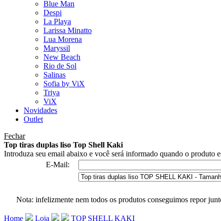
Blue Man
Despi
La Playa
Larissa Minatto
Lua Morena
Maryssil
New Beach
Rio de Sol
Salinas
Sofia by ViX
Triya
ViX
Novidades
Outlet
Fechar
Top tiras duplas liso Top Shell Kaki
Introduza seu email abaixo e você será informado quando o produto es
E-Mail:
Nota: infelizmente nem todos os produtos conseguimos repor junt
Home
Loja
TOP SHELL KAKI