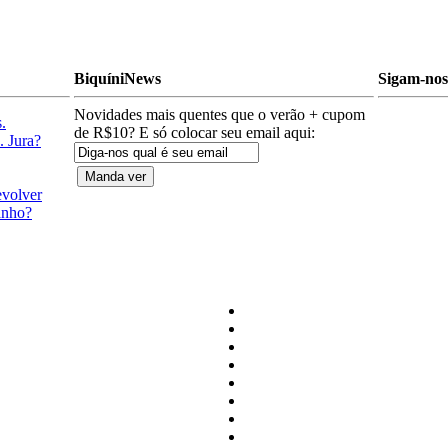
BiquíniNews
Sigam-nos 
Novidades mais quentes que o verão + cupom
.
de R$10? E só colocar seu email aqui:
. Jura?
evolver
anho?