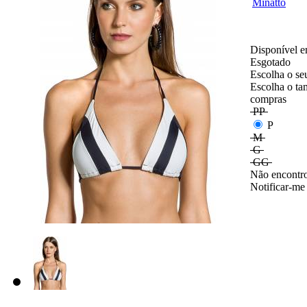
Disponível e
Esgotado
Escolha o se
Escolha o ta
compras
PP
P
M
G
GG
Não encontro
Notificar-me