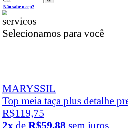
Não sabe o cep?
Selecionamos para você
MARYSSIL
Top meia taça plus detalhe pr
R$119,75
2x
de
R$59,88
sem juros