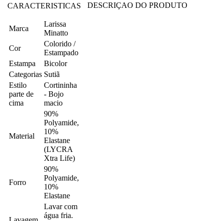
DESCRIÇAO DO PRODUTO
CARACTERISTICAS
Larissa
Marca
Minatto
Colorido /
Cor
Estampado
Estampa
Bicolor
Categorias
Sutiã
Estilo
Cortininha
parte de
- Bojo
cima
macio
90%
Polyamide,
10%
Material
Elastane
(LYCRA
Xtra Life)
90%
Polyamide,
Forro
10%
Elastane
Lavar com
água fria.
Lavagem