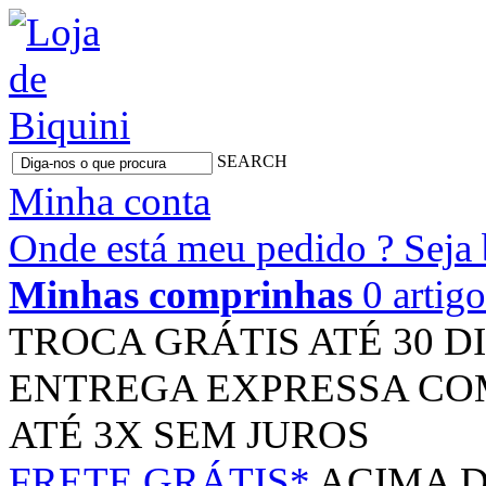
SEARCH
Minha conta
Onde está meu pedido ?
Seja
Minhas comprinhas
0 artig
TROCA GRÁTIS
ATÉ 30 D
ENTREGA EXPRESSA
CO
ATÉ 3X
SEM JUROS
FRETE GRÁTIS*
ACIMA D