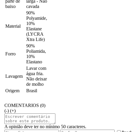
parte de
larga - Não
baixo
cavada
90%
Polyamide,
10%
Material
Elastane
(LYCRA
Xtra Life)
90%
Poliamida,
Forro
10%
Elastano
Lavar com
água fria.
Lavagem
Não deixar
de molho
Origem
Brasil
COMENTARIOS (0)
(-)
(+)
A opinião deve ter no mínimo 50 caracteres.