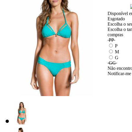
Disponível e
Esgotado
Escolha o se
Escolha o ta
compras
PP
P
M
G
GG
Não encontro
Notificar-me