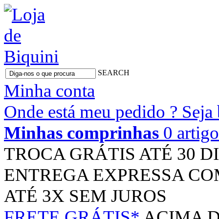
SEARCH
Minha conta
Onde está meu pedido ?
Seja
Minhas comprinhas
0 artig
TROCA GRÁTIS
ATÉ 30 D
ENTREGA EXPRESSA
CO
ATÉ 3X
SEM JUROS
FRETE GRÁTIS*
ACIMA D