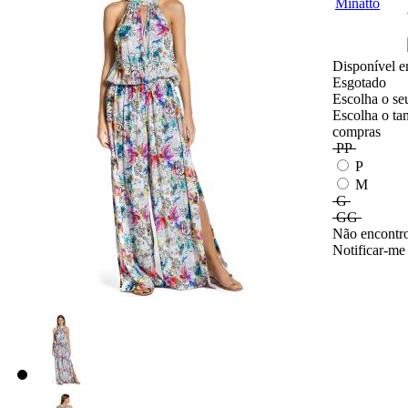
Disponível e
Esgotado
Escolha o se
Escolha o ta
compras
PP
P
M
G
GG
Não encontro
Notificar-me