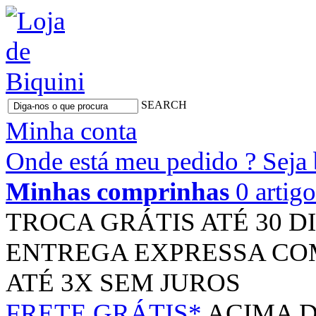
SEARCH
Minha conta
Onde está meu pedido ?
Seja
Minhas comprinhas
0 artig
TROCA GRÁTIS
ATÉ 30 D
ENTREGA EXPRESSA
CO
ATÉ 3X
SEM JUROS
FRETE GRÁTIS*
ACIMA D