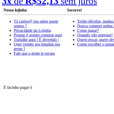
3x
de
R$52,13
sem juros
Nossa lojinha
Socorro!
Tá curios@ pra saber quem
Tenho dúvidas, muitas
somos ?
Nunca comprei online.
Privacidade da Lojinha
Como pagar?
Porque é seguro comprar aqui
Quando vão entregar?
Trabalhe aqui ! É divertido !
Quero trocar, quero de
Quer vender seu biquínis pra
Como escolher o tama
gente ?
Fale que a gente te escuta
É facinho pagar ó