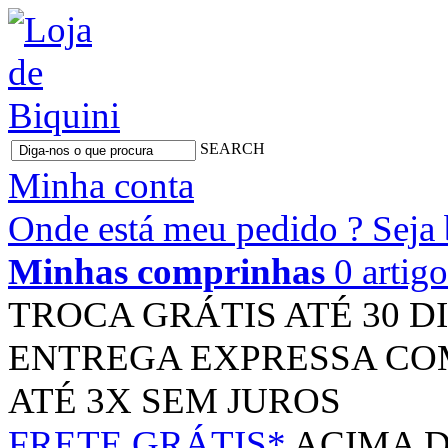
SEARCH
Minha conta
Onde está meu pedido ?
Seja
Minhas comprinhas
0 artig
TROCA GRÁTIS
ATÉ 30 D
ENTREGA EXPRESSA
CO
ATÉ 3X
SEM JUROS
FRETE GRÁTIS*
ACIMA D