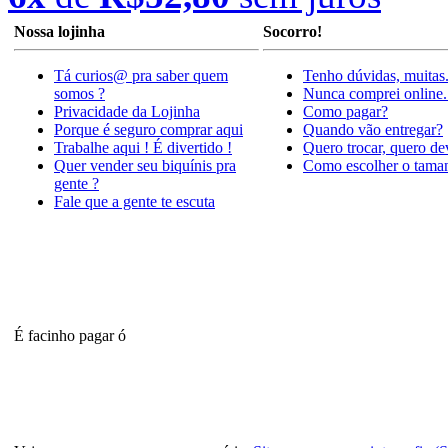
Nossa lojinha
Socorro!
Tá curios@ pra saber quem
Tenho dúvidas, muitas
somos ?
Nunca comprei online.
Privacidade da Lojinha
Como pagar?
Porque é seguro comprar aqui
Quando vão entregar?
Trabalhe aqui ! É divertido !
Quero trocar, quero de
Quer vender seu biquínis pra
Como escolher o tama
gente ?
Fale que a gente te escuta
É facinho pagar ó