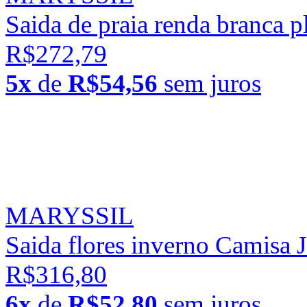
Saida de praia renda branca 
R$272,79
5x
de
R$54,56
sem juros
MARYSSIL
Saida flores inverno Camisa 
R$316,80
6x
de
R$52,80
sem juros