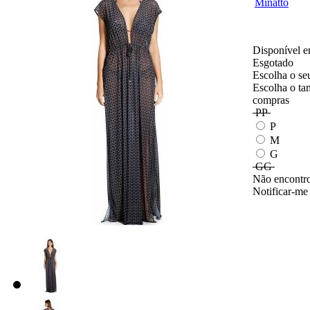
Disponível e
Esgotado
Escolha o se
Escolha o ta
compras
PP
P
M
G
GG
Não encontro
Notificar-me