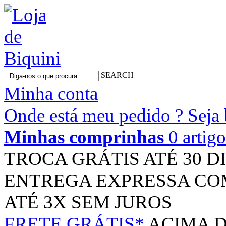
SEARCH
Minha conta
Onde está meu pedido ?
Seja
Minhas comprinhas
0 artig
TROCA GRÁTIS
ATÉ 30 D
ENTREGA EXPRESSA
CO
ATÉ 3X
SEM JUROS
FRETE GRÁTIS*
ACIMA D