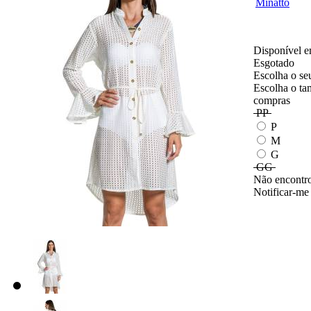
Disponível e
Esgotado
Escolha o se
Escolha o ta
compras
PP
P
M
G
GG
Não encontro
Notificar-me