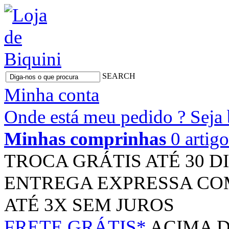
SEARCH
Minha conta
Onde está meu pedido ?
Seja
Minhas comprinhas
0 artig
TROCA GRÁTIS
ATÉ 30 D
ENTREGA EXPRESSA
CO
ATÉ 3X
SEM JUROS
FRETE GRÁTIS*
ACIMA D