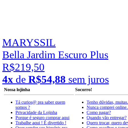
MARYSSIL
Bella Jardim Escuro Plus
R$219,50
4x
de
R$54,88
sem juros
Nossa lojinha
Socorro!
Tá curios@ pra saber quem
Tenho dúvidas, muitas
somos ?
Nunca comprei online.
Privacidade da Lojinha
Como pagar?
Porque é seguro comprar aqui
Quando vão entregar?
Trabalhe aqui ! É divertido !
Quero trocar, quero de
Quer vender seu biquínis pra
Como escolher o tama