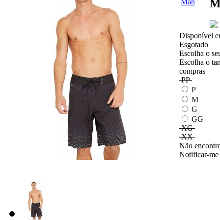
M
Disponível e
Esgotado
Escolha o se
Escolha o ta
compras
PP
P
M
G
GG
XG
XX
Não encontro
Notificar-me