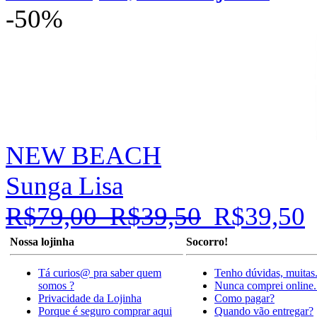
-50%
NEW BEACH
Sunga Lisa
R$79,00
R$39,50
R$39,50
Nossa lojinha
Socorro!
Tá curios@ pra saber quem
Tenho dúvidas, muitas
somos ?
Nunca comprei online.
Privacidade da Lojinha
Como pagar?
Porque é seguro comprar aqui
Quando vão entregar?