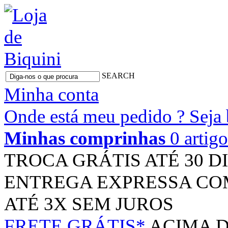
SEARCH
Minha conta
Onde está meu pedido ?
Seja
Minhas comprinhas
0 artig
TROCA GRÁTIS
ATÉ 30 D
ENTREGA EXPRESSA
CO
ATÉ 3X
SEM JUROS
FRETE GRÁTIS*
ACIMA D