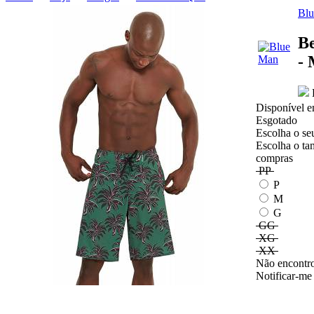
Bl
Be
- 
E
Disponível e
Esgotado
Escolha o se
Escolha o ta
compras
PP
P
M
G
GG
XG
XX
Não encontro
Notificar-me