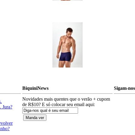
BiquíniNews
Sigam-nos 
Novidades mais quentes que o verão + cupom
.
de R$10? E só colocar seu email aqui:
. Jura?
evolver
anho?