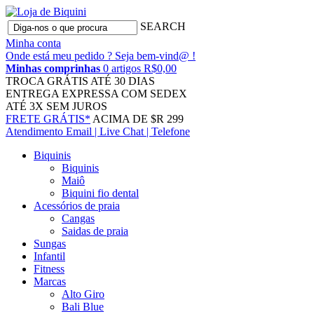
SEARCH
Minha conta
Onde está meu pedido ?
Seja bem-vind@ !
Minhas comprinhas
0 artigos R$0,00
TROCA GRÁTIS
ATÉ 30 DIAS
ENTREGA EXPRESSA
COM SEDEX
ATÉ 3X
SEM JUROS
FRETE GRÁTIS*
ACIMA DE $R 299
Atendimento
Email | Live Chat | Telefone
Biquinis
Biquinis
Maiô
Biquini fio dental
Acessórios de praia
Cangas
Saidas de praia
Sungas
Infantil
Fitness
Marcas
Alto Giro
Bali Blue