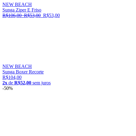
NEW BEACH
Sunga Ziper E Friso
R$106,00
R$53,00
R$53,00
NEW BEACH
Sunga Boxer Recorte
R$104,00
2x
de
R$52,00
sem juros
-50%