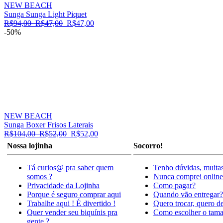
NEW BEACH
Sunga Sunga Light Piquet
R$94,00
R$47,00
R$47,00
-50%
NEW BEACH
Sunga Boxer Frisos Laterais
R$104,00
R$52,00
R$52,00
Nossa lojinha
Socorro!
Tá curios@ pra saber quem
Tenho dúvidas, muitas
somos ?
Nunca comprei online
Privacidade da Lojinha
Como pagar?
Porque é seguro comprar aqui
Quando vão entregar?
Trabalhe aqui ! É divertido !
Quero trocar, quero d
Quer vender seu biquínis pra
Como escolher o tam
gente ?