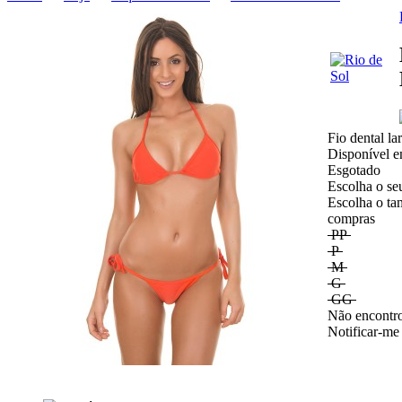
Fio dental la
Disponível e
Esgotado
Escolha o se
Escolha o ta
compras
PP
P
M
G
GG
Não encontro
Notificar-me