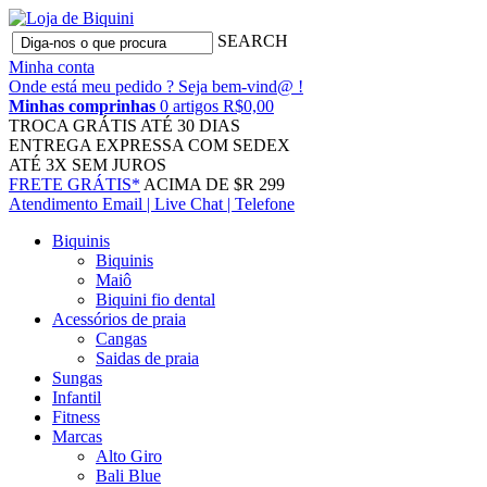
SEARCH
Minha conta
Onde está meu pedido ?
Seja bem-vind@ !
Minhas comprinhas
0 artigos R$0,00
TROCA GRÁTIS
ATÉ 30 DIAS
ENTREGA EXPRESSA
COM SEDEX
ATÉ 3X
SEM JUROS
FRETE GRÁTIS*
ACIMA DE $R 299
Atendimento
Email | Live Chat | Telefone
Biquinis
Biquinis
Maiô
Biquini fio dental
Acessórios de praia
Cangas
Saidas de praia
Sungas
Infantil
Fitness
Marcas
Alto Giro
Bali Blue