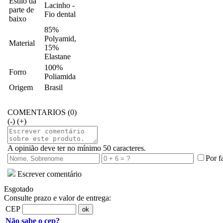
Estilo da
Lacinho -
parte de
Fio dental
baixo
85%
Polyamid,
Material
15%
Elastane
100%
Forro
Poliamida
Origem
Brasil
COMENTARIOS (0)
(-)
(+)
A opinião deve ter no mínimo 50 caracteres.
Por f
Escrever comentário
Esgotado
Consulte prazo e valor de entrega:
CEP
Não sabe o cep?