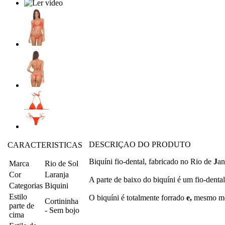
DESCRIÇAO DO PRODUTO
CARACTERISTICAS
Biquíni fio-dental, fabricado no Rio de
J
an
Marca
Rio de Sol
Cor
Laranja
A parte de baixo do biquíni é um fio-dental
Categorias
Biquini
Estilo
O biquíni é totalmente forrado
e,
mesmo mol
Cortininha
parte de
- Sem bojo
cima