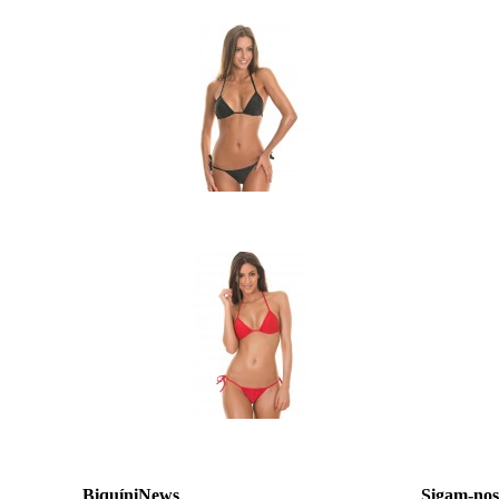
BiquíniNews
Sigam-nos 