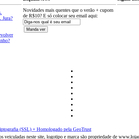
Novidades mais quentes que o verão + cupom
.
de R$10? E só colocar seu email aqui:
. Jura?
evolver
anho?
riptografia (SSL) + Homologado pela GeoTrust
das neste site, logotipo e marca são propriedade de www.lojadebiq