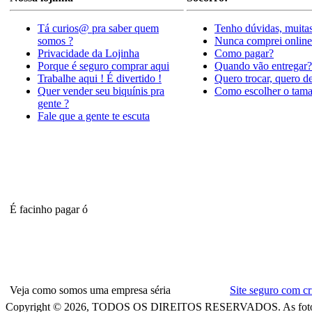
Tá curios@ pra saber quem
Tenho dúvidas, muitas
somos ?
Nunca comprei online
Privacidade da Lojinha
Como pagar?
Porque é seguro comprar aqui
Quando vão entregar?
Trabalhe aqui ! É divertido !
Quero trocar, quero d
Quer vender seu biquínis pra
Como escolher o tam
gente ?
Fale que a gente te escuta
É facinho pagar ó
Veja como somos uma empresa séria
Site seguro com c
Copyright © 2026, TODOS OS DIREITOS RESERVADOS. As fotos veicula