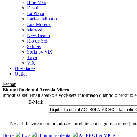
Blue Man
Despi
La Playa
Larissa Minatto
Lua Morena
Maryssil
New Beach
Rio de Sol
Salinas
Sofia by ViX
Triya
ViX
Novidades
Outlet
Fechar
Biquíni fio dental Acerola Micro
Introduza seu email abaixo e você será informado quando o produto es
E-Mail:
Nota: infelizmente nem todos os produtos conseguimos repor junt
Home
Loja
Biquini fio dental
ACEROLA MICR