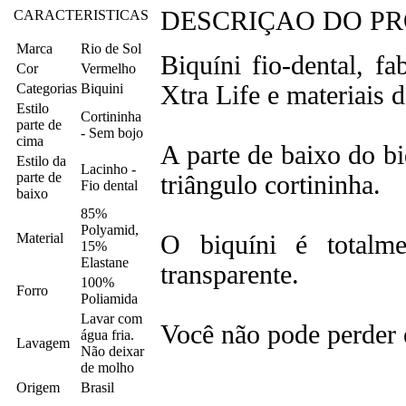
DESCRIÇAO DO P
CARACTERISTICAS
Marca
Rio de Sol
Biquíni fio-dental, f
Cor
Vermelho
Categorias
Biquini
Xtra Life e materiais 
Estilo
Cortininha
parte de
- Sem bojo
cima
A parte de baixo do bi
Estilo da
Lacinho -
parte de
triângulo cortininha.
Fio dental
baixo
85%
Polyamid,
Material
O biquíni é totalm
15%
Elastane
transparente.
100%
Forro
Poliamida
Lavar com
Você não pode perder e
água fria.
Lavagem
Não deixar
de molho
Origem
Brasil