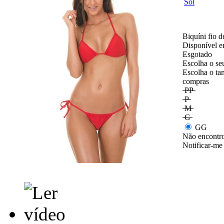
Biquíni fio 
Disponível e
Esgotado
Escolha o se
Escolha o ta
compras
PP
P
M
G
GG
Não encontro
Notificar-me