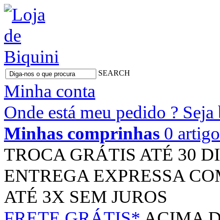
SEARCH
Minha conta
Onde está meu pedido ?
Seja
Minhas comprinhas
0 artig
TROCA GRÁTIS
ATÉ 30 D
ENTREGA EXPRESSA
CO
ATÉ 3X
SEM JUROS
FRETE GRÁTIS*
ACIMA D