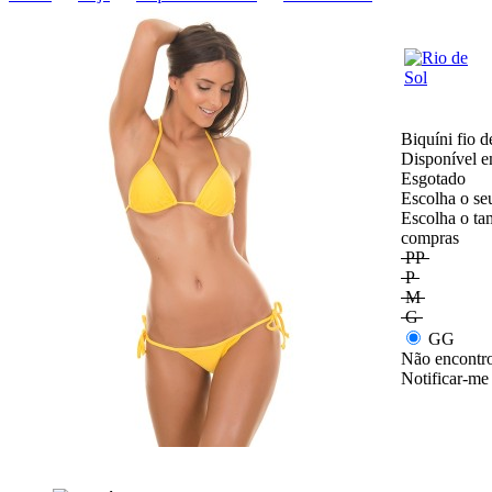
Biquíni fio d
Disponível e
Esgotado
Escolha o se
Escolha o ta
compras
PP
P
M
G
GG
Não encontro
Notificar-me