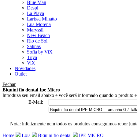
Blue Man
Despi
La Playa
Larissa Minatto
Lua Morena
Maryssil
New Beach
Rio de Sol
Salinas
Sofia by ViX
Triya
ViX
Novidades
Outlet
Fechar
Biquíni fio dental Ipe Micro
Introduza seu email abaixo e você será informado quando o produto es
E-Mail:
Nota: infelizmente nem todos os produtos conseguimos repor junt
Home
Loja
Biquini fio dental
IPE MICRO