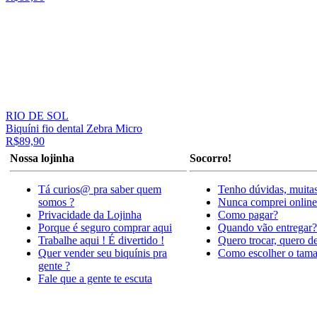
RIO DE SOL
Biquíni fio dental Zebra Micro
R$89,90
Nossa lojinha
Socorro!
Tá curios@ pra saber quem
Tenho dúvidas, muitas
somos ?
Nunca comprei online
Privacidade da Lojinha
Como pagar?
Porque é seguro comprar aqui
Quando vão entregar?
Trabalhe aqui ! É divertido !
Quero trocar, quero d
Quer vender seu biquínis pra
Como escolher o tam
gente ?
Fale que a gente te escuta