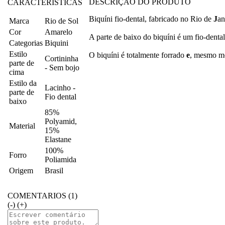
DESCRIÇAO DO PRODUTO
CARACTERISTICAS
Biquíni fio-dental, fabricado no Rio de
J
an
Marca
Rio de Sol
Cor
Amarelo
A parte de baixo do biquíni é um fio-dental
Categorias
Biquini
Estilo
O biquíni é totalmente forrado
e
, mesmo mo
Cortininha
parte de
- Sem bojo
cima
Estilo da
Lacinho -
parte de
Fio dental
baixo
85%
Polyamid,
Material
15%
Elastane
100%
Forro
Poliamida
Origem
Brasil
COMENTARIOS (1)
(-)
(+)