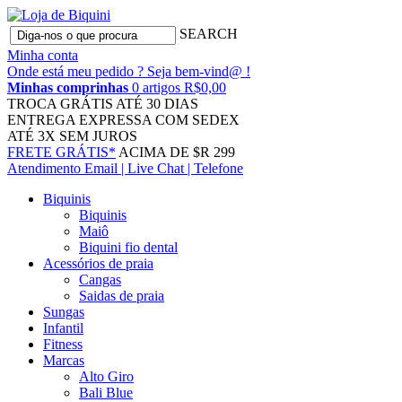
SEARCH
Minha conta
Onde está meu pedido ?
Seja bem-vind@ !
Minhas comprinhas
0 artigos R$0,00
TROCA GRÁTIS
ATÉ 30 DIAS
ENTREGA EXPRESSA
COM SEDEX
ATÉ 3X
SEM JUROS
FRETE GRÁTIS*
ACIMA DE $R 299
Atendimento
Email | Live Chat | Telefone
Biquinis
Biquinis
Maiô
Biquini fio dental
Acessórios de praia
Cangas
Saidas de praia
Sungas
Infantil
Fitness
Marcas
Alto Giro
Bali Blue