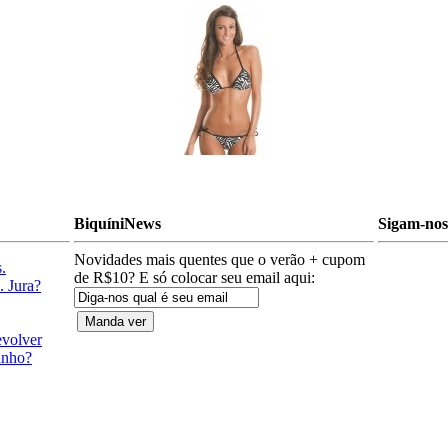
BiquíniNews
Sigam-nos 
Novidades mais quentes que o verão + cupom
.
de R$10? E só colocar seu email aqui:
. Jura?
evolver
anho?