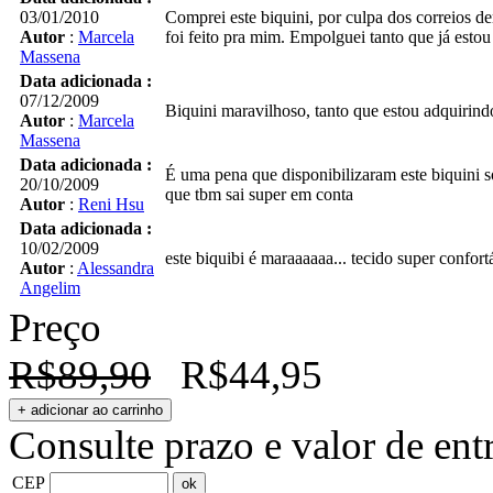
03/01/2010
Comprei este biquini, por culpa dos correios d
Autor
:
Marcela
foi feito pra mim. Empolguei tanto que já estou 
Massena
Data adicionada :
07/12/2009
Biquini maravilhoso, tanto que estou adquirin
Autor
:
Marcela
Massena
Data adicionada :
É uma pena que disponibilizaram este biquini s
20/10/2009
que tbm sai super em conta
Autor
:
Reni Hsu
Data adicionada :
10/02/2009
este biquibi é maraaaaaa... tecido super conf
Autor
:
Alessandra
Angelim
Preço
R$89,90
R$44,95
Consulte prazo e valor de ent
CEP