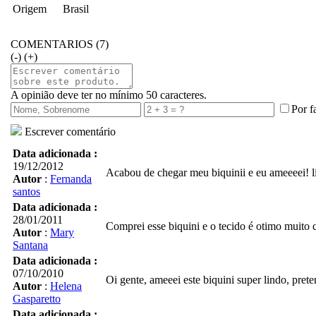
Origem
Brasil
COMENTARIOS (7)
(-)
(+)
A opinião deve ter no mínimo 50 caracteres.
Por f
Escrever comentário
Data adicionada :
19/12/2012
Acabou de chegar meu biquinii e eu ameeeei! li
Autor
:
Fernanda
santos
Data adicionada :
28/01/2011
Comprei esse biquini e o tecido é otimo muito c
Autor
:
Mary
Santana
Data adicionada :
07/10/2010
Oi gente, ameeei este biquini super lindo, pret
Autor
:
Helena
Gasparetto
Data adicionada :