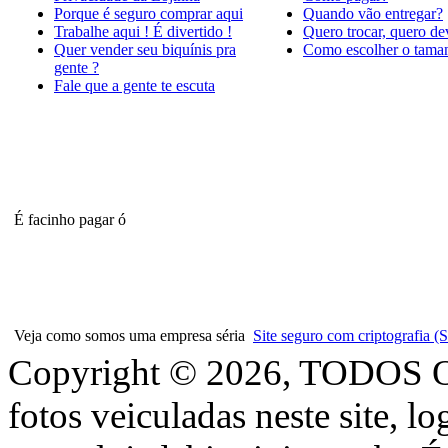
Porque é seguro comprar aqui
Quando vão entregar?
Trabalhe aqui ! É divertido !
Quero trocar, quero de
Quer vender seu biquínis pra
Como escolher o tama
gente ?
Fale que a gente te escuta
É facinho pagar ó
Veja como somos uma empresa séria
Site seguro com criptografia
Copyright © 2026, TODOS
fotos veiculadas neste site, l