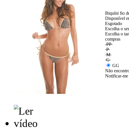
Biquíni fio 
Disponível e
Esgotado
Escolha o se
Escolha o ta
compras
PP
P
M
G
GG
Não encontro
Notificar-me