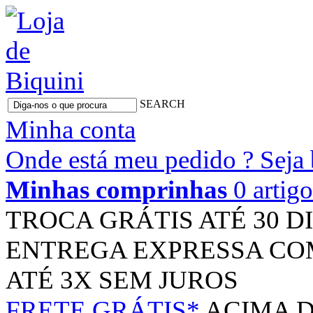
SEARCH
Minha conta
Onde está meu pedido ?
Seja
Minhas comprinhas
0 artig
TROCA GRÁTIS
ATÉ 30 D
ENTREGA EXPRESSA
CO
ATÉ 3X
SEM JUROS
FRETE GRÁTIS*
ACIMA D